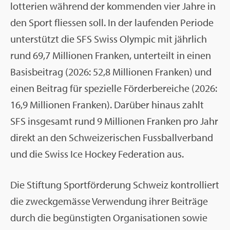
lot­te­ri­en wäh­rend der kom­men­den vier Jahre in
den Sport flies­sen soll. In der lau­fen­den Pe­ri­ode
un­ter­stützt die SFS Swiss Olym­pic mit jähr­lich
rund 69,7 Mil­lio­nen Fran­ken, un­ter­teilt in einen
Ba­sis­bei­trag (2026: 52,8 Mil­lio­nen Fran­ken) und
einen Bei­trag für spe­zi­el­le För­der­be­rei­che (2026:
16,9 Mil­lio­nen Fran­ken). Dar­über hin­aus zahlt
SFS ins­ge­samt rund 9 Mil­lio­nen Fran­ken pro Jahr
di­rekt an den Schwei­ze­ri­schen Fuss­ball­ver­band
und die Swiss Ice Ho­ckey Fe­de­ra­ti­on aus.
Die Stif­tung Sport­för­de­rung Schweiz kon­trol­liert
die zweck­ge­mäs­se Ver­wen­dung ihrer Bei­trä­ge
durch die be­güns­tig­ten Or­ga­ni­sa­tio­nen sowie