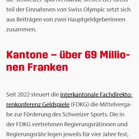
teil der Ein­nah­men von Swiss Olym­pic setzt sich
aus Bei­trä­gen von zwei Haupt­geld­ge­be­rin­nen
zu­sam­men.
Kan­to­ne – über 69 Mil­lio­
nen Fran­ken
Seit 2022 steu­ert die
in­ter­kan­to­na­le Fach­di­rek­to­
ren­kon­fe­renz Geld­spie­le
(FDKG) die Mit­tel­ver­ga­
be zur För­de­rung des Schwei­zer Sports. Die in
der FDKG ver­tre­te­nen Re­gie­rungs­rä­tin­nen und
Re­gie­rungs­rä­te legen je­weils für vier Jahre fest,