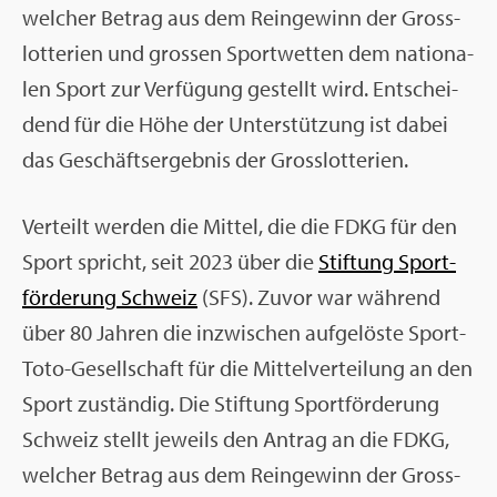
wel­cher Be­trag aus dem Rein­ge­winn der Gross­
lot­te­ri­en und gros­sen Sport­wet­ten dem na­tio­na­
len Sport zur Ver­fü­gung ge­stellt wird. Ent­schei­
dend für die Höhe der Un­ter­stüt­zung ist dabei
das Ge­schäfts­er­geb­nis der Gross­lot­te­ri­en.
Ver­teilt wer­den die Mit­tel, die die FDKG für den
Sport spricht, seit 2023 über die
Stif­tung Sport­
för­de­rung Schweiz
(SFS). Zuvor war wäh­rend
über 80 Jah­ren die in­zwi­schen auf­ge­lös­te Sport-
Toto-Ge­sell­schaft für die Mit­tel­ver­tei­lung an den
Sport zu­stän­dig. Die Stif­tung Sport­för­de­rung
Schweiz stellt je­weils den An­trag an die FDKG,
wel­cher Be­trag aus dem Rein­ge­winn der Gross­