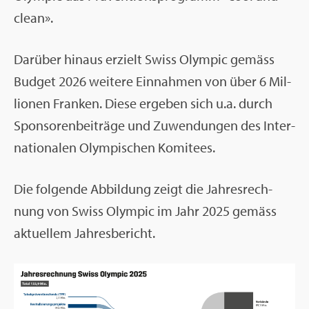
clean».
Dar­über hin­aus er­zielt Swiss Olym­pic ge­mäss
Bud­get 2026 wei­te­re Ein­nah­men von über 6 Mil­
lio­nen Fran­ken. Diese er­ge­ben sich u.a. durch
Spon­so­ren­bei­trä­ge und Zu­wen­dun­gen des In­ter­
na­tio­na­len Olym­pi­schen Ko­mi­tees.
Die fol­gen­de Ab­bil­dung zeigt die Jah­res­rech­
nung von Swiss Olym­pic im Jahr 2025 ge­mäss
ak­tu­el­lem Jah­res­be­richt.