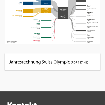
Jah­res­rech­nung Swiss Olym­pic
(PDF 187 KB)