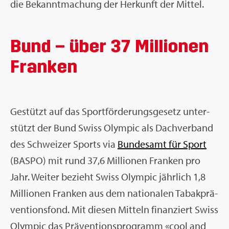
die Be­kannt­ma­chung der Her­kunft der Mit­tel.
Bund – über 37 Mil­lio­nen
Fran­ken
Ge­stützt auf das Sport­för­de­rungs­ge­setz un­ter­
stützt der Bund Swiss Olym­pic als Dach­ver­band
des Schwei­zer Sports via
Bun­des­amt für Sport
(BASPO) mit rund 37,6 Mil­lio­nen Fran­ken pro
Jahr. Wei­ter be­zieht Swiss Olym­pic jähr­lich 1,8
Mil­lio­nen Fran­ken aus dem na­tio­na­len Ta­bak­prä­
ven­ti­ons­fond. Mit die­sen Mit­teln fi­nan­ziert Swiss
Olym­pic das Prä­ven­ti­ons­pro­gramm «cool and