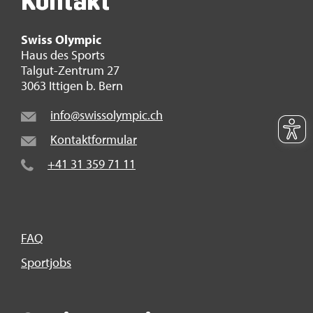
Kon­takt
Swiss Olym­pic
Haus des Sports
Tal­gut-Zen­trum 27
3063 It­ti­gen b. Bern
info@​swi​ssol​ympi​c.​ch
Kon­takt­for­mu­lar
+41 31 359 71 11
FAQ
Sport­jobs