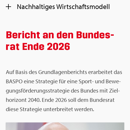
Nach­hal­ti­ges Wirt­schafts­mo­dell
Be­richt an den Bun­des­
rat Ende 2026
Auf Basis des Grund­la­gen­be­richts er­ar­bei­tet das
BASPO eine Stra­te­gie für eine Sport- und Be­we­
gungs­för­de­rungs­stra­te­gie des Bun­des mit Ziel­
ho­ri­zont 2040. Ende 2026 soll dem Bun­des­rat
diese Stra­te­gie un­ter­brei­tet wer­den.