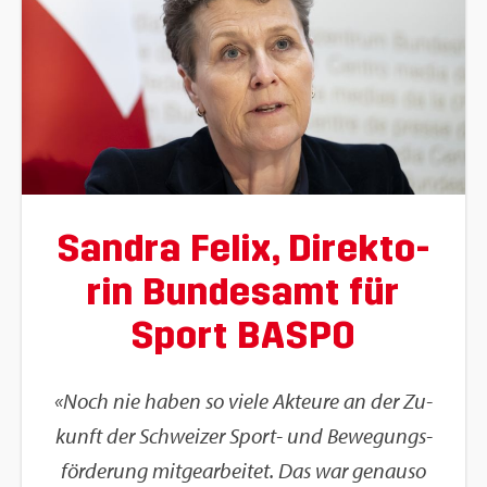
San­dra Felix, Di­rek­to­
rin Bun­des­amt für
Sport BASPO
«Noch nie haben so viele Ak­teu­re an der Zu­
kunft der Schwei­zer Sport- und Be­we­gungs­
för­de­rung mit­ge­ar­bei­tet. Das war ge­nau­so