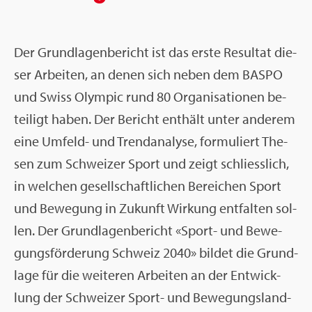
Der Grund­la­gen­be­richt ist das erste Re­sul­tat die­
ser Ar­bei­ten, an denen sich neben dem BASPO
und Swiss Olym­pic rund 80 Or­ga­ni­sa­tio­nen be­
tei­ligt haben. Der Be­richt ent­hält unter an­de­rem
eine Um­feld- und Trend­ana­ly­se, for­mu­liert The­
sen zum Schwei­zer Sport und zeigt schliess­lich,
in wel­chen ge­sell­schaft­li­chen Be­rei­chen Sport
und Be­we­gung in Zu­kunft Wir­kung ent­fal­ten sol­
len. Der Grund­la­gen­be­richt «Sport- und Be­we­
gungs­för­de­rung Schweiz 2040» bil­det die Grund­
la­ge für die wei­te­ren Ar­bei­ten an der Ent­wick­
lung der Schwei­zer Sport- und Be­we­gungs­land­