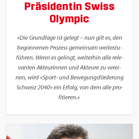
Prä­si­den­tin Swiss
Olym­pic
«Die Grund­la­ge ist ge­legt – nun gilt es, den
be­gon­ne­nen Pro­zess ge­mein­sam wei­ter­zu­
füh­ren. Wenn es ge­lingt, wei­ter­hin alle re­le­
van­ten Ak­teu­rin­nen und Ak­teu­re zu ver­ei­
nen, wird «Sport- und Be­we­gungs­för­de­rung
Schweiz 2040» ein Er­folg, von dem alle pro­
fi­tie­ren.»