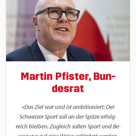
Mar­tin Pfis­ter, Bun­
des­rat
«Das Ziel war und ist am­bi­tio­niert: Der
Schwei­zer Sport soll an der Spit­ze er­folg­
reich blei­ben. Zu­gleich sol­len Sport und Be­
we­gung auf eine Weise ge­för­dert wer­den,