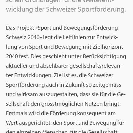
wick­lung der Schwei­zer Sport­för­de­rung.
Das Pro­jekt «Sport und Be­we­gungs­för­de­rung
Schweiz 2040» legt die Leit­li­ni­en zur Ent­wick­
lung von Sport und Be­we­gung mit Ziel­ho­ri­zont
2040 fest. Dies ge­schieht unter Be­rück­sich­ti­gung
ak­tu­el­ler und ab­seh­ba­rer ge­sell­schafts­re­le­van­
ter Ent­wick­lun­gen. Ziel ist es, die Schwei­zer
Sport­för­de­rung auch in Zu­kunft so zeit­ge­mäss
und wirk­sam aus­zu­ge­stal­ten, dass sie für die Ge­
sell­schaft den grösst­mög­li­chen Nut­zen bringt.
Erst­mals wird die För­de­rung kon­se­quent am
Wert aus­ge­rich­tet, den Sport und Be­we­gung für
den ein­zel­nen Men­schen, für die Ge­sell­schaft