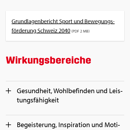
Grund­la­gen­be­richt Sport und Be­we­gungs­
för­de­rung Schweiz 2040
(PDF 2 MB)
Wir­kungs­be­rei­che
Ge­sund­heit, Wohl­be­fin­den und Leis­
tungs­fä­hig­keit
Be­geis­te­rung, In­spi­ra­ti­on und Mo­ti­