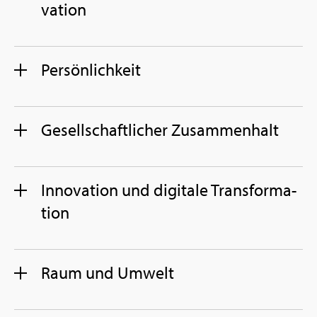
va­ti­on
Per­sön­lich­keit
Ge­sell­schaft­li­cher Zu­sam­men­halt
In­no­va­ti­on und di­gi­ta­le Trans­for­ma­
ti­on
Raum und Um­welt