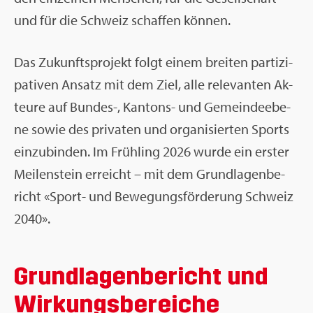
und für die Schweiz schaf­fen kön­nen.
Das Zu­kunfts­pro­jekt folgt einem brei­ten par­ti­zi­
pa­ti­ven An­satz mit dem Ziel, alle re­le­van­ten Ak­
teu­re auf Bun­des-, Kan­tons- und Ge­mein­de­ebe­
ne sowie des pri­va­ten und or­ga­ni­sier­ten Sports
ein­zu­bin­den. Im Früh­ling 2026 wurde ein ers­ter
Mei­len­stein er­reicht – mit dem Grund­la­gen­be­
richt «Sport- und Be­we­gungs­för­de­rung Schweiz
2040».
Grund­la­gen­be­richt und
Wir­kungs­be­rei­che