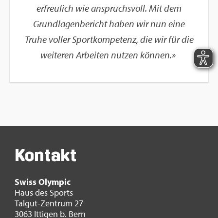
er­freu­lich wie an­spruchs­voll. Mit dem
Grund­la­gen­be­richt haben wir nun eine
Truhe vol­ler Sport­kom­pe­tenz, die wir für die
wei­te­ren Ar­bei­ten nut­zen kön­nen.»
Kon­takt
Swiss Olym­pic
Haus des Sports
Tal­gut-Zen­trum 27
3063 It­ti­gen b. Bern