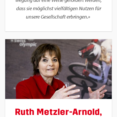
dass sie mög­lichst viel­fäl­ti­gen Nut­zen für
un­se­re Ge­sell­schaft er­brin­gen.»
Ruth Metz­ler-Ar­nold,