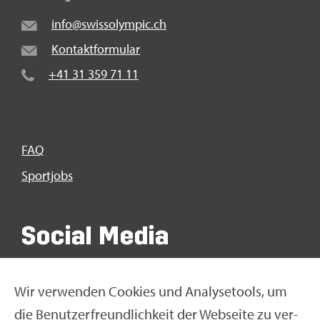
info@​swi​ssol​ympi​c.​ch
Kon­takt­for­mu­lar
+41 31 359 71 11
FAQ
Sport­jobs
So­ci­al Media
Wir ver­wen­den Coo­kies und Ana­ly­se­tools, um
die Be­nut­zer­freund­lich­keit der Web­sei­te zu ver­