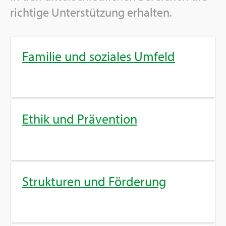
rich­ti­ge Un­ter­stüt­zung er­hal­ten.
Fa­mi­lie und so­zia­les Um­feld
Ethik und Prä­ven­ti­on
Struk­tu­ren und För­de­rung