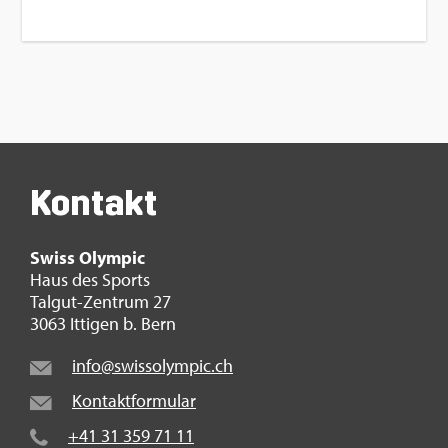
Kon­takt
Swiss Olym­pic
Haus des Sports
Tal­gut-Zen­trum 27
3063 It­ti­gen b. Bern
info@​swi​ssol​ympi​c.​ch
Kon­takt­for­mu­lar
+41 31 359 71 11