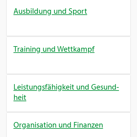
Aus­bil­dung und Sport
Trai­ning und Wett­kampf
Leis­tungs­fä­hig­keit und Ge­sund­
heit
Or­ga­ni­sa­ti­on und Fi­nan­zen