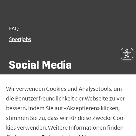
FAQ
Sport­jobs
So­ci­al Media
Wir ver­wen­den Coo­kies und Ana­ly­se­tools, um
die Be­nut­zer­freund­lich­keit der Web­sei­te zu ver­
bes­sern. Indem Sie auf «Ak­zep­tie­ren» kli­cken,
stim­men Sie zu, dass wir für diese Zwe­cke Coo­
kies ver­wen­den. Wei­te­re In­for­ma­tio­nen fin­den