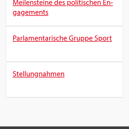
Mei­len­stei­ne des po­li­ti­schen En­
ga­ge­ments
Par­la­men­ta­ri­sche Grup­pe Sport
Stel­lung­nah­men