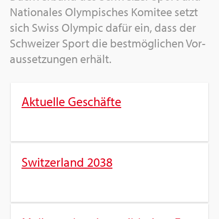
Na­tio­na­les Olym­pi­sches Ko­mi­tee setzt
sich Swiss Olym­pic dafür ein, dass der
Schwei­zer Sport die best­mög­li­chen Vor­
aus­set­zun­gen er­hält.
Ak­tu­el­le Ge­schäf­te
Swit­zer­land 2038