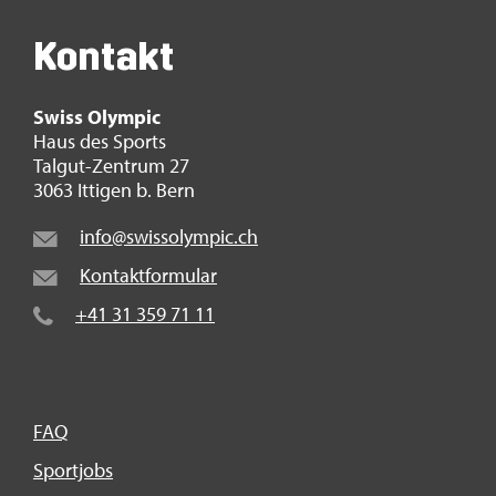
Kon­takt
Swiss Olym­pic
Haus des Sports
Tal­gut-Zen­trum 27
3063 It­ti­gen b. Bern
info@​swi​ssol​ympi​c.​ch
Kon­takt­for­mu­lar
+41 31 359 71 11
FAQ
Sport­jobs