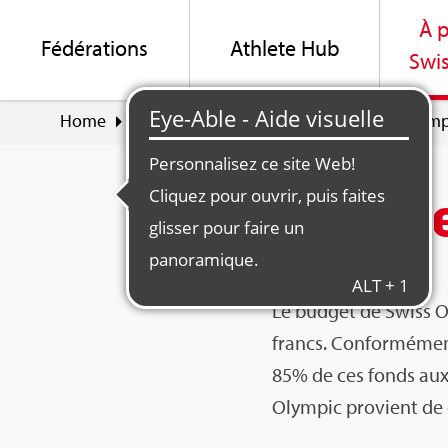
À p
Fédé­ra­tions
Ath­lete Hub
Swis
Home
À pro­pos de Swiss Olym­pic
Swiss Olym­p
Finan­c
Le bud­get de Swiss Ol
francs. Confor­mé­men
85% de ces fonds aux f
Olym­pic pro­vient de 