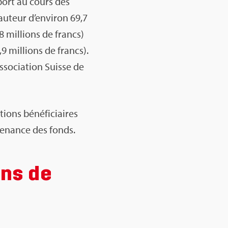
sport au cours des
u­teur d’en­vi­ron 69,7
8 mil­lions de francs)
9 mil­lions de francs).
­so­cia­tion Suisse de
tions béné­fi­ciaires
ve­nance des fonds.
ons de