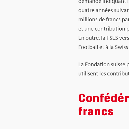
demande indi­quant le
quatre années sui­vant
mil­lions de francs pa
et une contri­bu­tion 
En outre, la FSES verse
Foot­ball et à la Swiss
La Fon­da­tion suisse p
uti­lisent les contri­
Confé­dé­r
francs