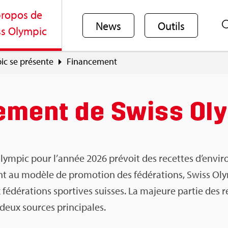
ro­pos de
News
Outils
s Olym­pic
ic se pré­sente
Finan­ce­ment
e­ment de Swiss Oly
ym­pic pour l’an­née 2026 pré­voit des recettes d’en­vi­r
t au modèle de pro­mo­tion des fédé­ra­tions, Swiss Oly
édé­ra­tions spor­tives suisses. La majeure par­tie des 
deux sources prin­ci­pales.