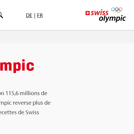
DE
|
FR
m­pic
on 115,6 mil­lions de
m­pic reverse plus de
recettes de Swiss