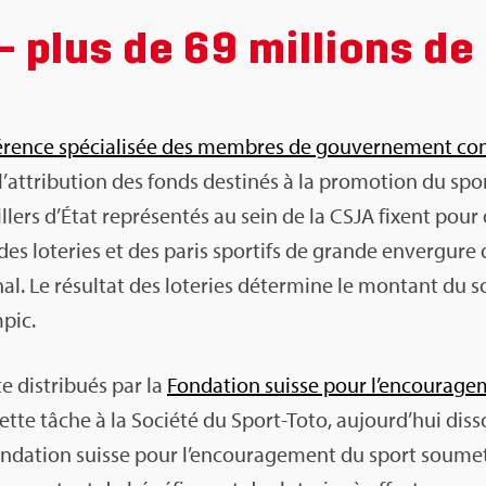
– plus de 69 mil­lions de
­rence spé­cia­li­sée des membres de gou­ver­ne­ment con
’at­tri­bu­tion des fonds des­ti­nés à la pro­mo­tion du spo
llers d’État repré­sen­tés au sein de la CSJA fixent pou
des lote­ries et des paris spor­tifs de grande enver­gure 
­nal. Le résul­tat des lote­ries déter­mine le mon­tant du 
pic.
 dis­tri­bués par la
Fon­da­tion suisse pour l’en­cou­ra­g
ette tâche à la Société du Sport-Toto, aujour­d’hui dis­
on­da­tion suisse pour l’en­cou­ra­ge­ment du sport sou­m