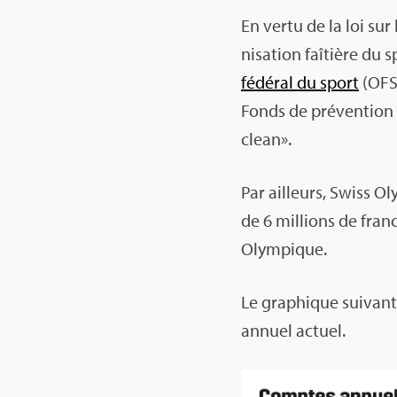
En vertu de la loi sur 
ni­sa­tion faî­tière du 
fédé­ral du sport
(OFSP
Fonds de pré­ven­tion
clean».
Par ailleurs, Swiss O
de 6 mil­lions de fran
Olym­pique.
Le gra­phique sui­van
annuel actuel.