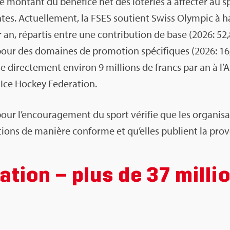
 mon­tant du béné­fice net des lote­ries à affec­ter au 
es. Actuel­le­ment, la FSES sou­tient Swiss Olym­pic à ha
r an, répar­tis entre une contri­bu­tion de base (2026: 52,
pour des domaines de pro­mo­tion spé­ci­fiques (2026: 16,
 direc­te­ment envi­ron 9 mil­lions de francs par an à l’As
 Ice Hockey Fede­ra­tion.
our l’en­cou­ra­ge­ment du sport véri­fie que les orga­ni­sa­
bu­tions de manière conforme et qu’elles publient la pro­
a­tion – plus de 37 mil­li