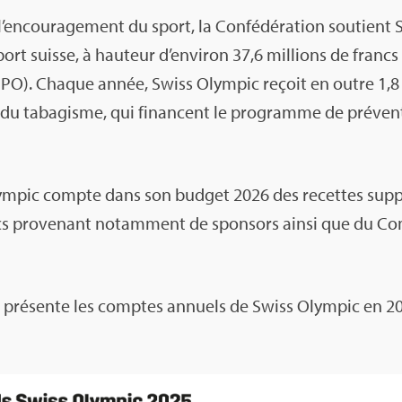
l’en­cou­ra­ge­ment du sport, la Confé­dé­ra­tion sou­tient 
sport suisse, à hau­teur d’en­vi­ron 37,6 mil­lions de francs
O). Chaque année, Swiss Olym­pic reçoit en outre 1,8 m
 du taba­gisme, qui financent le pro­gramme de pré­ven
lym­pic compte dans son bud­get 2026 des recettes sup­p
cs pro­ve­nant notam­ment de spon­sors ainsi que du Comi
t pré­sente les comptes annuels de Swiss Olym­pic en 202