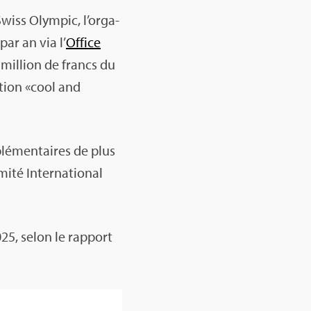
Swiss Olym­pic, l’or­ga­
 par an via l’
Office
il­lion de francs du
­tion «cool and
lé­men­taires de plus
té Inter­na­tio­nal
5, selon le rap­port