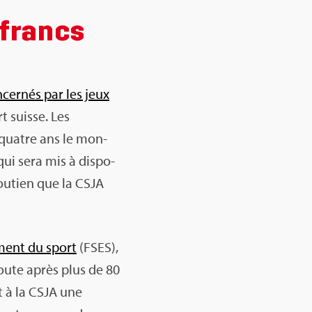
 francs
cer­nés par les jeux
rt suisse. Les
r quatre ans le mon­
qui sera mis à dis­po­
sou­tien que la CSJA
e­ment du sport
(FSES),
soute après plus de 80
et à la CSJA une