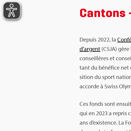
Can­tons 
Depuis 2022, la
Confé
d’ar­gent
(CSJA) gère l
conseillères et consei
tant du béné­fice net 
si­tion du sport natio
accorde à Swiss Olym­
Ces fonds sont ensuite
qui en 2023 a repris c
ans d’exis­tence. La F