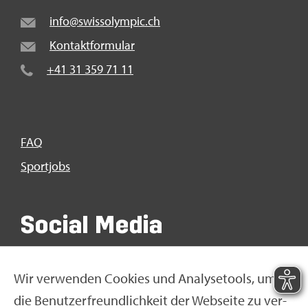
info@​swi​ssol​ympi​c.​ch
Kon­takt­for­mu­lar
+41 31 359 71 11
FAQ
Sport­jobs
So­ci­al Media
Wir ver­wen­den Coo­kies und Ana­ly­se­tools, um
die Be­nut­zer­freund­lich­keit der Web­sei­te zu ver­