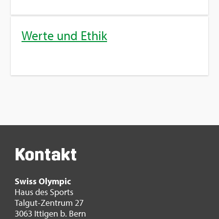
Werte und Ethik
Kon­takt
Swiss Olym­pic
Haus des Sports
Tal­gut-Zen­trum 27
3063 It­ti­gen b. Bern