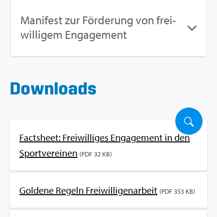
Ma­ni­fest zur För­de­rung von frei­
wil­li­gem En­ga­ge­ment
Down­loads
Facts­heet: Frei­wil­li­ges En­ga­ge­ment in den
Sport­ver­ei­nen
(PDF 32 KB)
Gol­de­ne Re­geln Frei­wil­li­gen­ar­beit
(PDF 353 KB)