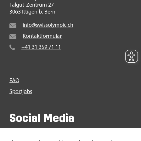
Tal­gut-Zen­trum 27
3063 It­ti­gen b. Bern
info@​swi​ssol​ympi​c.​ch
Kon­takt­for­mu­lar
+41 31 359 71 11
FAQ
Sport­jobs
So­ci­al Media