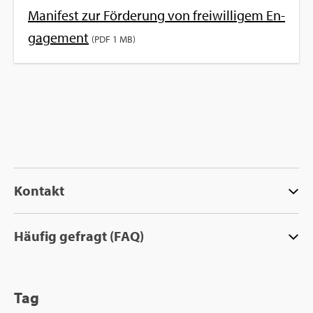
Ma­ni­fest zur För­de­rung von frei­wil­li­gem En­
ga­ge­ment
(PDF 1 MB)
Kon­takt
Häu­fig ge­fragt (FAQ)
Tag