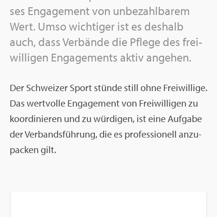
ses En­ga­ge­ment von un­be­zahl­ba­rem
Wert. Umso wich­ti­ger ist es des­halb
auch, dass Ver­bän­de die Pfle­ge des frei­
wil­li­gen En­ga­ge­ments aktiv an­ge­hen.
Der Schwei­zer Sport stün­de still ohne Frei­wil­li­ge.
Das wert­vol­le En­ga­ge­ment von Frei­wil­li­gen zu
ko­or­di­nie­ren und zu wür­di­gen, ist eine Auf­ga­be
der Ver­bands­füh­rung, die es pro­fes­sio­nell an­zu­
pa­cken gilt.