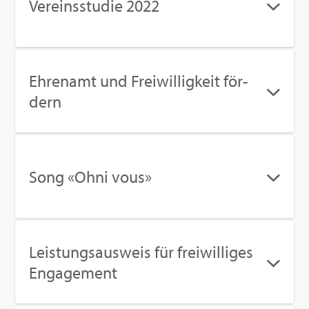
Ver­eins­stu­die 2022
Eh­ren­amt und Frei­wil­lig­keit för­
dern
Song «Ohni vous»
Leis­tungs­aus­weis für frei­wil­li­ges
En­ga­ge­ment