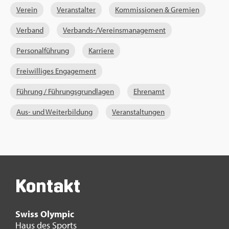
Ver­ein
Ver­an­stal­ter
Kom­mis­sio­nen & Gre­mi­en
Ver­band
Ver­bands-/Ver­eins­ma­nage­ment
Per­so­nal­füh­rung
Kar­rie­re
Frei­wil­li­ges En­ga­ge­ment
Füh­rung / Füh­rungs­grund­la­gen
Eh­ren­amt
Aus- und Wei­ter­bil­dung
Ver­an­stal­tun­gen
Kon­takt
Swiss Olym­pic
Haus des Sports