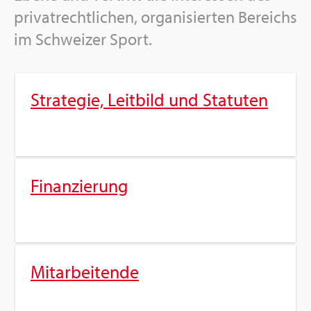
pri­vat­recht­li­chen, or­ga­ni­sier­ten Be­reichs
im Schwei­zer Sport.
Stra­te­gie, Leit­bild und Sta­tu­ten
Fi­nan­zie­rung
Mit­ar­bei­ten­de