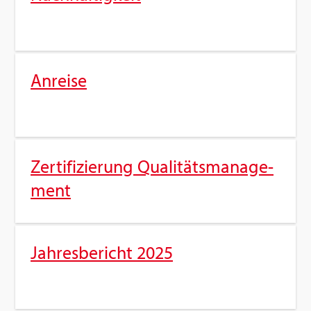
An­rei­se
Zer­ti­fi­zie­rung Qua­li­täts­ma­nage­
ment
Jah­res­be­richt 2025