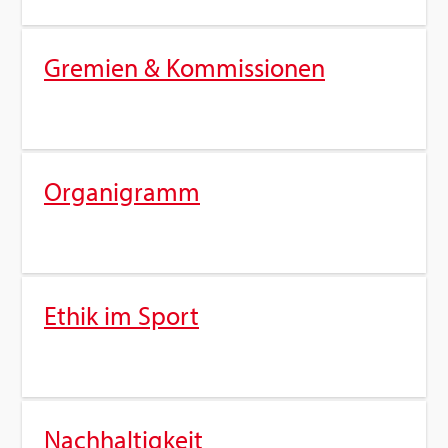
Gre­mi­en & Kom­mis­sio­nen
Or­ga­ni­gramm
Ethik im Sport
Nach­hal­tig­keit