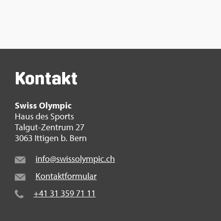
Kon­takt
Swiss Olym­pic
Haus des Sports
Tal­gut-Zen­trum 27
3063 It­ti­gen b. Bern
info@​swi​ssol​ympi​c.​ch
Kon­takt­for­mu­lar
+41 31 359 71 11