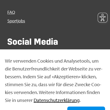
FAQ
Sport­jobs
So­ci­al Media
Wir ver­wen­den Coo­kies und Ana­ly­se­tools, um
die Be­nut­zer­freund­lich­keit der Web­sei­te zu ver­
bes­sern. Indem Sie auf «Ak­zep­tie­ren» kli­cken,
stim­men Sie zu, dass wir für diese Zwe­cke Coo­
kies ver­wen­den. Wei­te­re In­for­ma­tio­nen fin­den
Sie in un­se­rer
Da­ten­schut­z­er­klä­rung
.
© Swiss Olym­pic 2026
|
Im­pres­sum
|
Da­ten­schut­z­er­