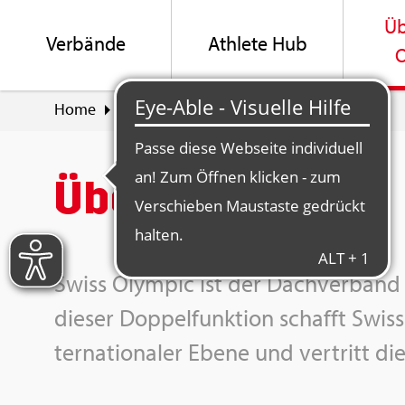
Üb
Ver­bän­de
Ath­le­te Hub
O
Home
Über Swiss Olym­pic
Über uns
Über uns
Swiss Olym­pic ist der Dach­ver­band 
die­ser Dop­pel­funk­ti­on schafft Swiss
ter­na­tio­na­ler Ebene und ver­tritt die