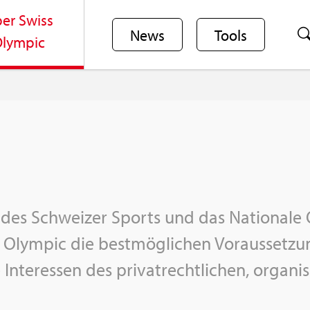
er Swiss
News
Tools
lym­pic
des Schwei­zer Sports und das Na­tio­na­le 
 Olym­pic die best­mög­li­chen Vor­aus­set­zun­
 In­ter­es­sen des pri­vat­recht­li­chen, or­ga­