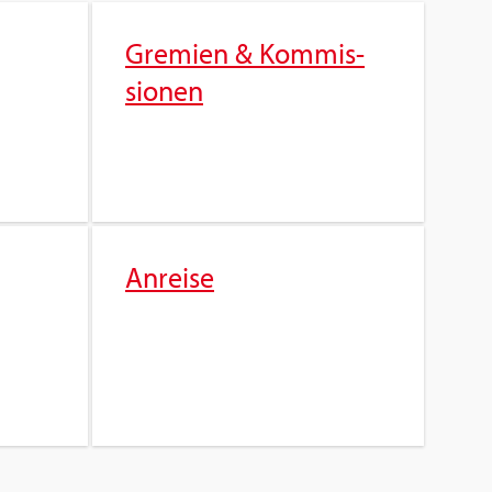
Gre­mi­en & Kom­mis­
sio­nen
An­rei­se