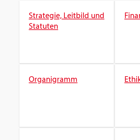
Stra­te­gie, Leit­bild und
Fi­na
Sta­tu­ten
Or­ga­ni­gramm
Ethi