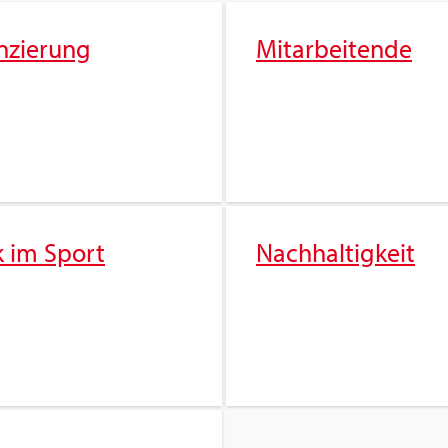
n­zie­rung
Mit­ar­bei­ten­de
k im Sport
Nach­hal­tig­keit