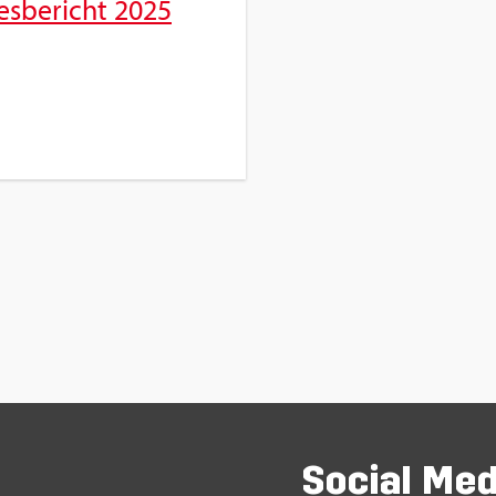
es­be­richt 2025
So­ci­al Me