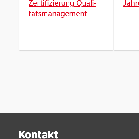
Zer­ti­fi­zie­rung Qua­li­
Jah­r
täts­ma­nage­ment
Kon­takt