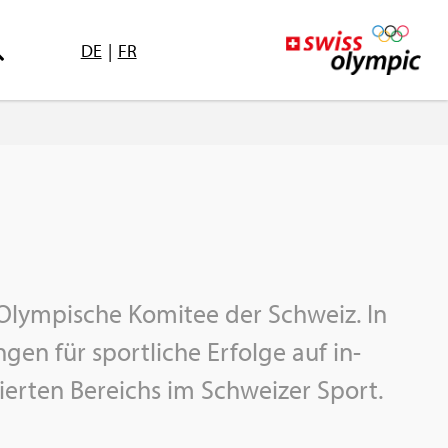
DE
|
FR
Olym­pi­sche Ko­mi­tee der Schweiz. In
gen für sport­li­che Er­fol­ge auf in­
ni­sier­ten Be­reichs im Schwei­zer Sport.