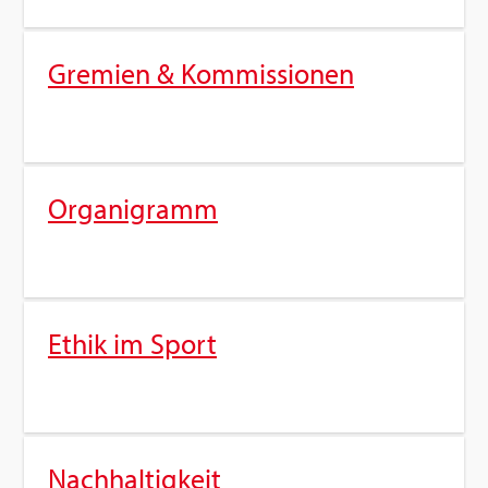
Gre­mi­en & Kom­mis­sio­nen
Or­ga­ni­gramm
Ethik im Sport
Nach­hal­tig­keit