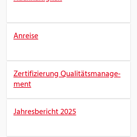
An­rei­se
Zer­ti­fi­zie­rung Qua­li­täts­ma­nage­
ment
Jah­res­be­richt 2025