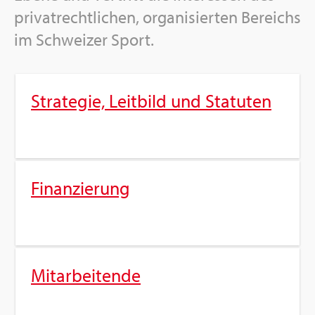
pri­vat­recht­li­chen, or­ga­ni­sier­ten Be­reichs
im Schwei­zer Sport.
Stra­te­gie, Leit­bild und Sta­tu­ten
Fi­nan­zie­rung
Mit­ar­bei­ten­de