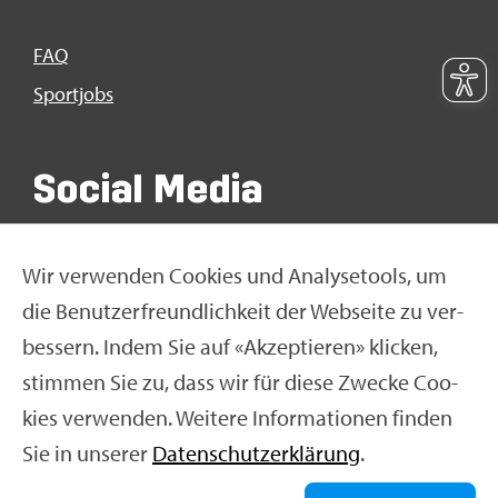
FAQ
Sport­jobs
So­ci­al Media
Wir ver­wen­den Coo­kies und Ana­ly­se­tools, um
die Be­nut­zer­freund­lich­keit der Web­sei­te zu ver­
bes­sern. Indem Sie auf «Ak­zep­tie­ren» kli­cken,
stim­men Sie zu, dass wir für diese Zwe­cke Coo­
kies ver­wen­den. Wei­te­re In­for­ma­tio­nen fin­den
Sie in un­se­rer
Da­ten­schut­z­er­klä­rung
.
© Swiss Olym­pic 2026
|
Im­pres­sum
|
Da­ten­schut­z­er­