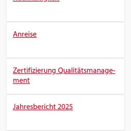
An­rei­se
Zer­ti­fi­zie­rung Qua­li­täts­ma­nage­
ment
Jah­res­be­richt 2025