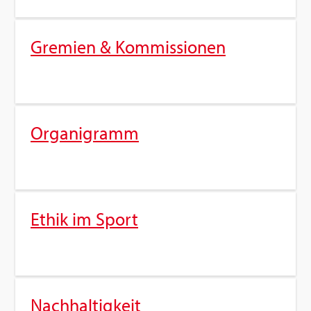
Gre­mi­en & Kom­mis­sio­nen
Or­ga­ni­gramm
Ethik im Sport
Nach­hal­tig­keit