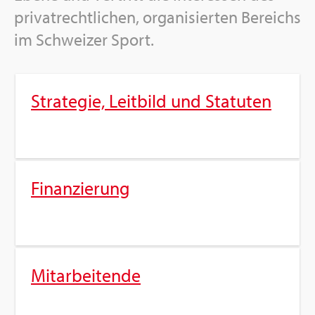
pri­vat­recht­li­chen, or­ga­ni­sier­ten Be­reichs
im Schwei­zer Sport.
Stra­te­gie, Leit­bild und Sta­tu­ten
Fi­nan­zie­rung
Mit­ar­bei­ten­de