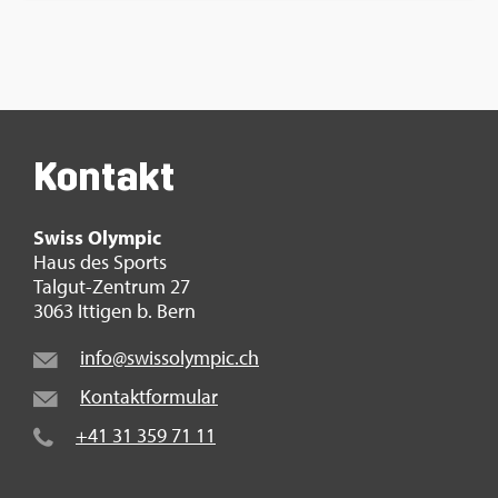
Kon­takt
Swiss Olym­pic
Haus des Sports
Tal­gut-Zen­trum 27
3063 It­ti­gen b. Bern
info@​swi​ssol​ympi​c.​ch
Kon­takt­for­mu­lar
+41 31 359 71 11