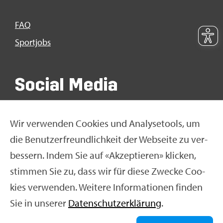
FAQ
Sport­jobs
So­ci­al Media
Wir ver­wen­den Coo­kies und Ana­ly­se­tools, um
die Be­nut­zer­freund­lich­keit der Web­sei­te zu ver­
bes­sern. Indem Sie auf «Ak­zep­tie­ren» kli­cken,
stim­men Sie zu, dass wir für diese Zwe­cke Coo­
kies ver­wen­den. Wei­te­re In­for­ma­tio­nen fin­den
Sie in un­se­rer
Da­ten­schut­z­er­klä­rung
.
© Swiss Olym­pic 2026
|
Im­pres­sum
|
Da­ten­schut­z­er­