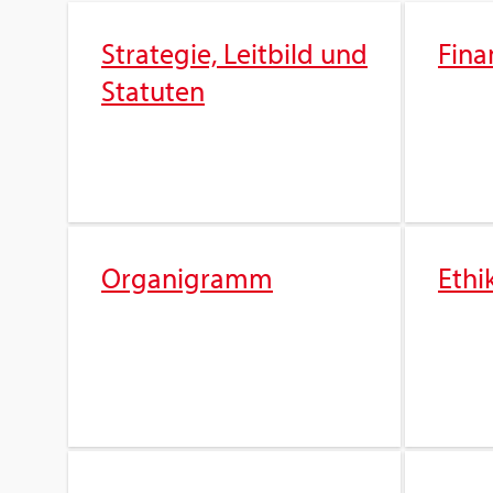
Stra­te­gie, Leit­bild und
Fi­na
Sta­tu­ten
Or­ga­ni­gramm
Ethi