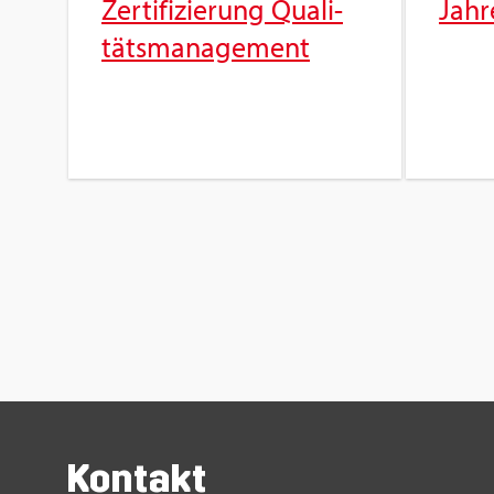
Zer­ti­fi­zie­rung Qua­li­
Jah­r
täts­ma­nage­ment
Kon­takt