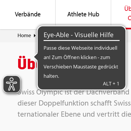
Üb
Ver­bän­de
Ath­le­te Hub
O
Home
Über Swiss Olym­pic
Über uns
Über uns
Swiss Olym­pic ist der Dach­ver­band 
die­ser Dop­pel­funk­ti­on schafft Swiss
ter­na­tio­na­ler Ebene und ver­tritt die