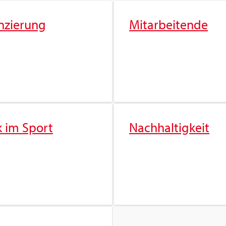
n­zie­rung
Mit­ar­bei­ten­de
k im Sport
Nach­hal­tig­keit