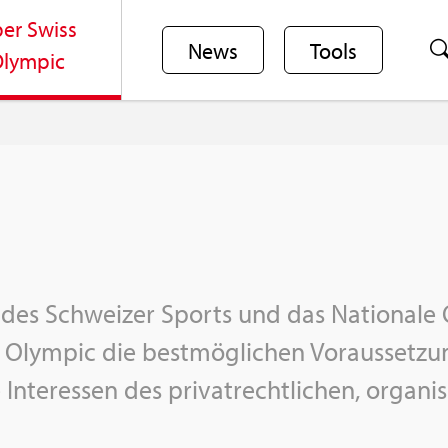
er Swiss
News
Tools
lym­pic
des Schwei­zer Sports und das Na­tio­na­le 
 Olym­pic die best­mög­li­chen Vor­aus­set­zun­
 In­ter­es­sen des pri­vat­recht­li­chen, or­ga­