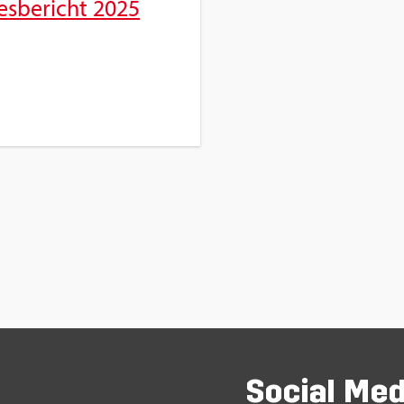
es­be­richt 2025
So­ci­al Me