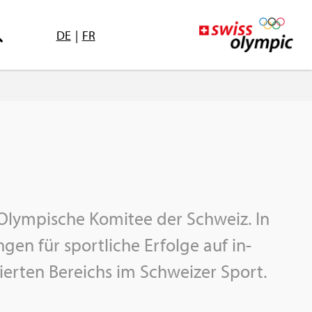
DE
|
FR
Olym­pi­sche Ko­mi­tee der Schweiz. In
gen für sport­li­che Er­fol­ge auf in­
ni­sier­ten Be­reichs im Schwei­zer Sport.