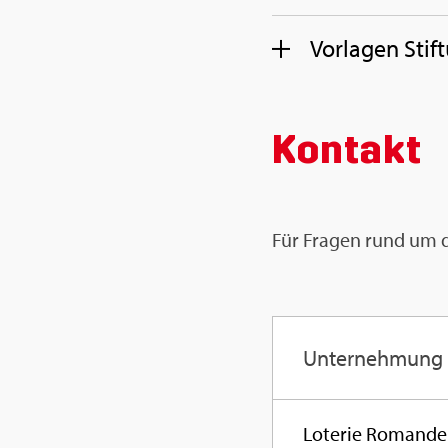
Vor­la­gen Stif
Kon­takt
Für Fra­gen rund um d
Un­ter­neh­mung
Lo­te­rie Ro­man­de