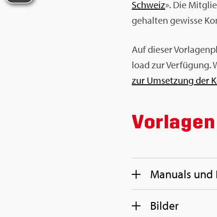
Schweiz
». Die Mit­gl
ge­hal­ten ge­wis­se Ko
Auf die­ser Vor­la­gen
load zur Ver­fü­gung. 
zur Um­set­zung der Ko
Vor­la­ge
Ma­nu­als und R
Bil­der