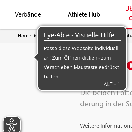
Üb
Ver­bän­de
Ath­le­te Hub
O
Home
Über Swiss Olym­pic
Part­ner & La­bel­in­h
Swiss­l
Die bei­den Lot­te
de­rung in der S
Wei­te­re In­for­ma­tio­