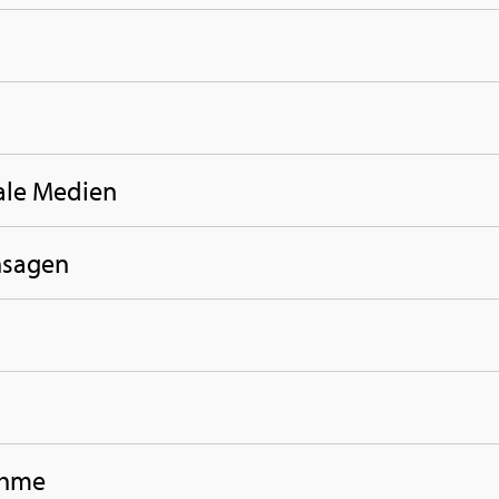
a­le Me­di­en
­sa­gen
h­me