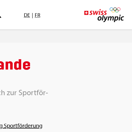
DE
|
FR
an­de
ch zur Sport­för­
ng Sport­för­de­rung