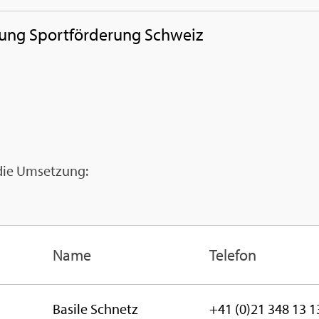
­tung Sport­för­de­rung Schweiz
ie Um­set­zung:
Name
Te­le­fon
Ba­si­le Schnetz
+41 (0)21 348 13 1