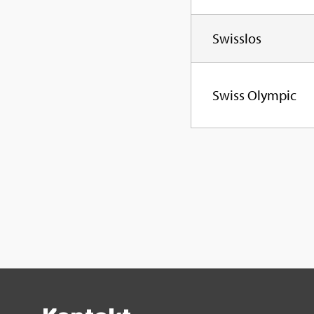
Swiss­los
Swiss Olym­pic