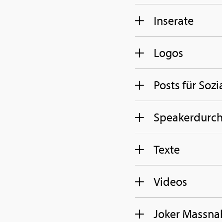
In­se­ra­te
Logos
Posts für So­zi
Speaker­durch
Texte
Vi­de­os
Joker Mass­na