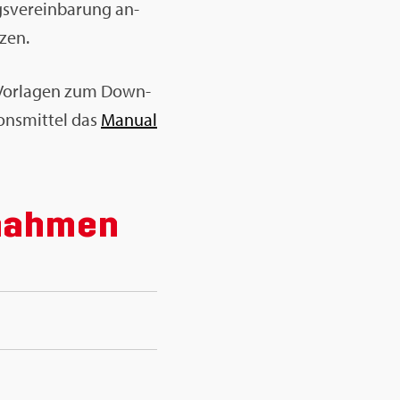
s­ver­ein­ba­rung an­
­zen.
d Vor­la­gen zum Down­
ons­mit­tel das
Ma­nu­al
­nah­men