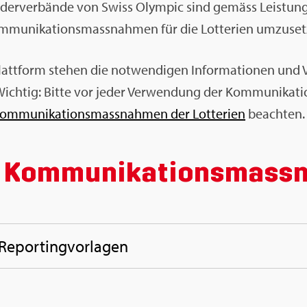
ie­der­ver­bän­de von Swiss Olym­pic sind ge­mäss Leis­tung
m­mu­ni­ka­ti­ons­mass­nah­men für die Lot­te­ri­en um­zu­set
­platt­form ste­hen die not­wen­di­gen In­for­ma­tio­nen un
Wich­tig: Bitte vor jeder Ver­wen­dung der Kom­mu­ni­ka­ti­
m­mu­ni­ka­ti­ons­mass­nah­men der Lot­te­ri­en
be­ach­ten.
n Kom­mu­ni­ka­ti­ons­mass
e­por­ting­vor­la­gen