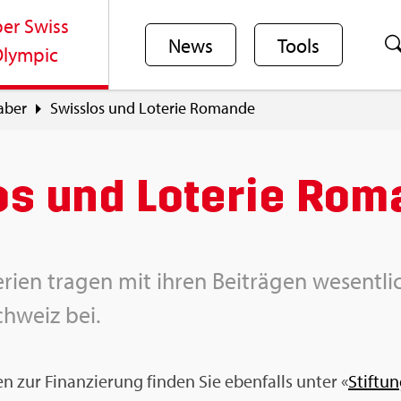
er Swiss
News
Tools
lym­pic
a­ber
Swiss­los und Lo­te­rie Ro­man­de
os und Lo­te­rie Ro­m
­ri­en tra­gen mit ihren Bei­trä­gen we­sent­li
chweiz bei.
nen zur Fi­nan­zie­rung fin­den Sie eben­falls unter «
Stif­tu