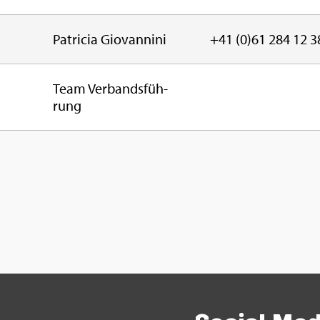
Pa­tri­cia Gio­van­ni­ni
+41 (0)61 284 12 3
Team Ver­bands­füh­
rung