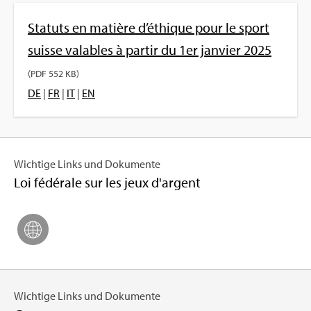
Sta­tuts en matière d’éthique pour le sport
suisse valables à par­tir du 1er jan­vier 2025
(PDF 552 KB)
DE
|
FR
|
IT
|
EN
Wich­tige Links und Doku­mente
Loi fédé­rale sur les jeux d'ar­gent
Wich­tige Links und Doku­mente