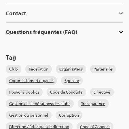
Contact
Ques­tions fré­quentes (FAQ)
Tag
Club
Fédé­ra­tion
Orga­ni­sa­teur
Par­te­naire
Com­mis­sions et organes
Spon­sor
Pou­voirs publics
Code de Conduite
Direc­tive
Ges­tion des fédé­ra­tions/des clubs
Trans­pa­rence
Ges­tion du per­son­nel
Cor­rup­tion
Direc­tion / Prin­cipes de direc­tion
Code of Conduct