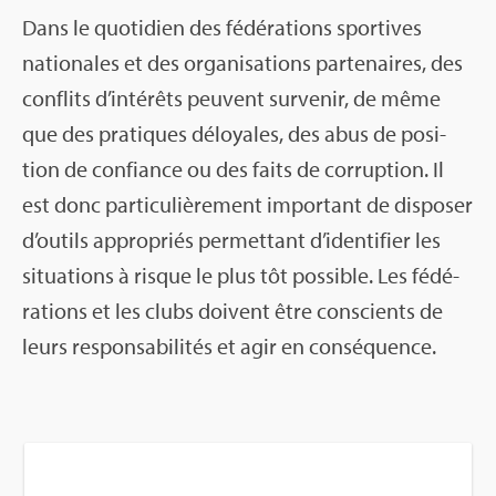
Dans le quo­ti­dien des fédé­ra­tions spor­tives
natio­nales et des orga­ni­sa­tions par­te­naires, des
conflits d’in­té­rêts peuvent sur­ve­nir, de même
que des pra­tiques déloyales, des abus de posi­
tion de confiance ou des faits de cor­rup­tion. Il
est donc par­ti­cu­liè­re­ment impor­tant de dis­po­ser
d’ou­tils appro­priés per­met­tant d’iden­ti­fier les
situa­tions à risque le plus tôt pos­sible. Les fédé­
ra­tions et les clubs doivent être conscients de
leurs res­pon­sa­bi­li­tés et agir en consé­quence.