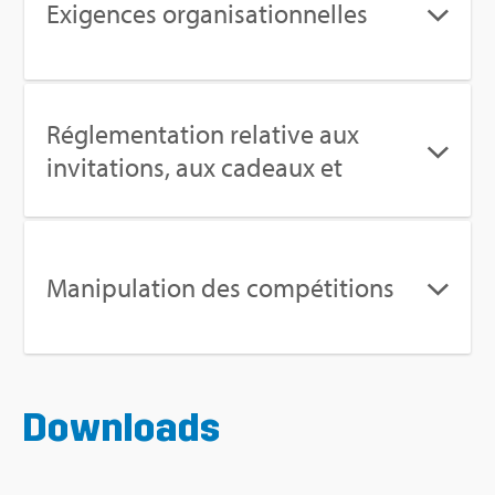
Exi­gences orga­ni­sa­tion­nelles
Régle­men­ta­tion rela­tive aux
invi­ta­tions, aux cadeaux et
Mani­pu­la­tion des com­pé­ti­tions
Down­loads