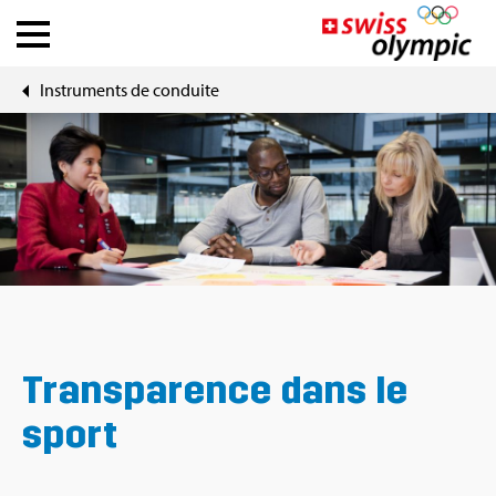
Ins­tru­ments de conduite
Fédé­ra­tions
Ath­lete Hub
À pro­pos de Swiss Olym­pic
News
Outils
Trans­pa­rence dans le
sport
DE
|
FR