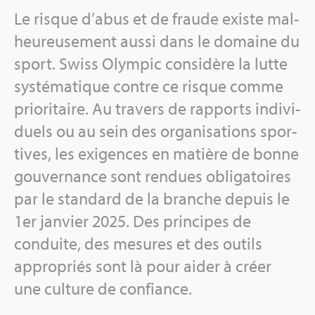
Le risque d’abus et de fraude existe mal­
heu­reu­se­ment aussi dans le domaine du
sport. Swiss Olym­pic consi­dère la lutte
sys­té­ma­tique contre ce risque comme
prio­ri­taire. Au tra­vers de rap­ports indi­vi­
duels ou au sein des orga­ni­sa­tions spor­
tives, les exi­gences en matière de bonne
gou­ver­nance sont ren­dues obli­ga­toires
par le stan­dard de la branche depuis le
1er jan­vier 2025. Des prin­cipes de
conduite, des mesures et des outils
appro­priés sont là pour aider à créer
une culture de confiance.