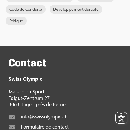
Code de Conduite
Déve­lop­pe­ment durable
Éthique
Contact
Swiss Olym­pic
Mai­son du Sport
Tal­gut-Zen­trum 27
3063 Itti­gen près de Berne
info@​swi​ssol​ympi​c.​ch
For­mu­laire de contact