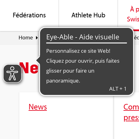
À p
Fédé­ra­tions
Ath­lete Hub
Swis
Home
À pro­pos de Swiss Olym­pic
News & Méd
News & Médias
News
Com­
pres