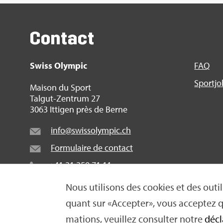
Contact
Swiss Olym­pic
FAQ
Sport­j
Mai­son du Sport
Tal­gut-Zen­trum 27
3063 Itti­gen près de Berne
info@​swi​ssol​ympi​c.​ch
For­mu­laire de contact
+41 31 359 71 11
Nous uti­li­sons des cookies et des outils
quant sur «Accep­ter», vous accep­tez qu
© 2016 Swiss Olym­pic 2026
|
Impres­sum
|
Décla­ra­ti
ma­tions, veuillez consul­ter notre
décl