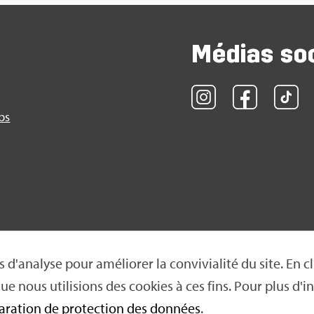
Médias so
obs
 d'ana­lyse pour amé­lio­rer la convi­via­lité du site. En cl
e nous uti­li­sions des cookies à ces fins. Pour plus d'in­
on de pro­tec­tion des don­nées
|
Condi­tions d'uti­li­sa­tion
|
Neti­
a­ra­tion de pro­tec­tion des don­nées
.