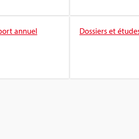
port annuel
Dos­siers et étude