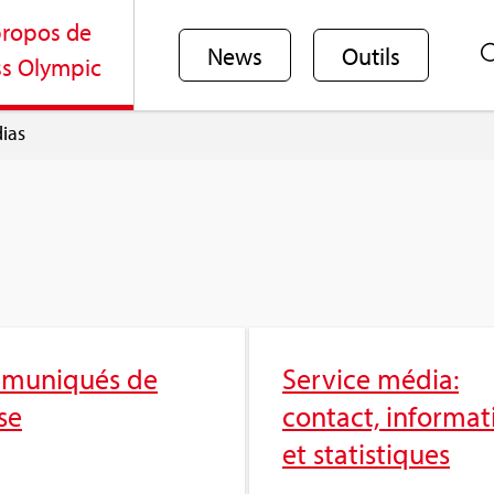
ro­pos de
News
Outils
s Olym­pic
ias
mu­ni­qués de
Ser­vice média:
se
contact, infor­ma­
et sta­tis­tiques