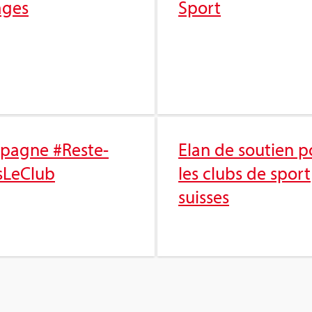
ages
Sport
pagne #Res­te­
Elan de sou­tien p
­Le­Club
les clubs de sport
suisses