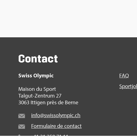
Contact
Swiss Olym­pic
FAQ
Sport­j
Mai­son du Sport
Tal­gut-Zen­trum 27
3063 Itti­gen près de Berne
info@​swi​ssol​ympi​c.​ch
For­mu­laire de contact
+41 31 359 71 11