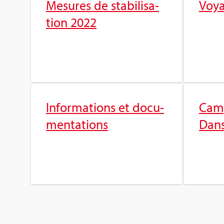
Mesures de sta­bi­li­sa­
Voy
tion 2022
Infor­ma­tions et docu­
Cam­
men­ta­tions
Dans