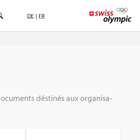
DE
|
FR
ocu­ments désti­nés aux orga­ni­sa­