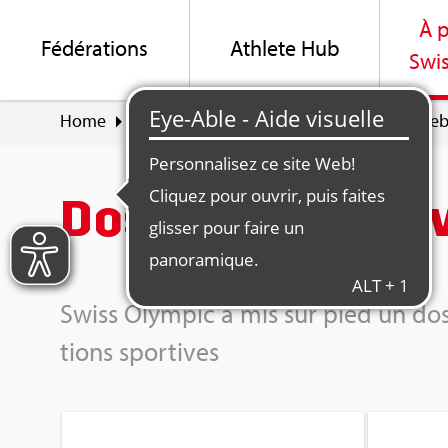
À p
Fédé­ra­tions
Ath­lete Hub
Swis
Home
À pro­pos de Swiss Olym­pic
Dos­sier we
Dos­sier web Co
Swiss Olym­pic a mis sur pied un dos­
tions spor­tives