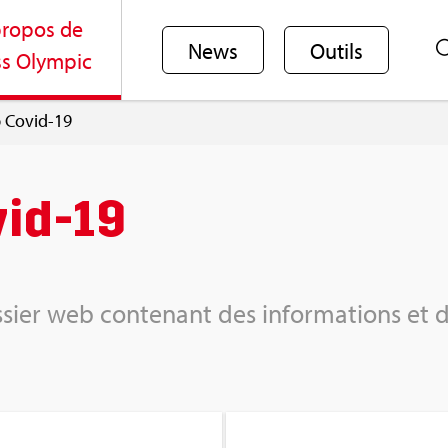
ro­pos de
News
Outils
s Olym­pic
b Covid-19
vid-19
sier web conte­nant des infor­ma­tions et d