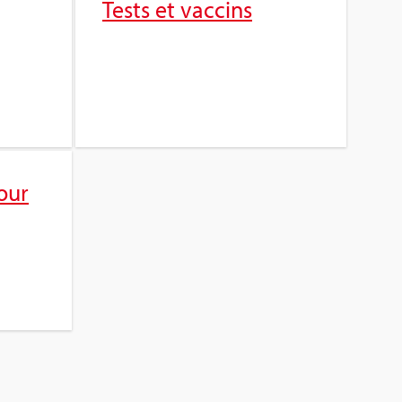
Tests et vac­cins
our