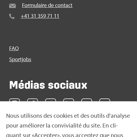
For­mu­laire de contact
+41 31 359 71 11
FAQ
Sport­jobs
Médias sociaux
Nous uti­li­sons des cookies et des outils d'ana­lyse
pour amé­lio­rer la convi­via­lité du site. En cli­
quant sur «Accep­ter», vous accep­tez que nous