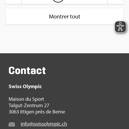
Montrer tout
Contact
Swiss Olym­pic
Mai­son du Sport
Tal­gut-Zen­trum 27
3063 Itti­gen près de Berne
info@​swi​ssol​ympi​c.​ch