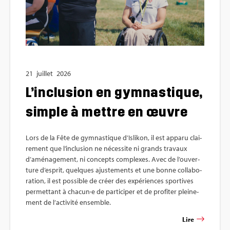
21
juillet
2026
L’in­clu­sion en gym­nas­tique,
simple à mettre en œuvre
Lors de la Fête de gym­nas­tique d’Is­li­kon, il est apparu clai­
re­ment que l’in­clu­sion ne néces­site ni grands tra­vaux
d’amé­na­ge­ment, ni concepts com­plexes. Avec de l’ou­ver­
ture d’es­prit, quelques ajus­te­ments et une bonne col­la­bo­
ra­tion, il est pos­sible de créer des expé­riences spor­tives
per­met­tant à cha­cun·e de par­ti­ci­per et de pro­fi­ter plei­ne­
ment de l’ac­ti­vité ensemble.
Lire