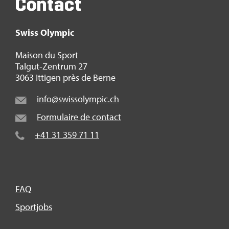
Contact
Swiss Olym­pic
Mai­son du Sport
Tal­gut-Zen­trum 27
3063 Itti­gen près de Berne
info@​swi​ssol​ympi​c.​ch
For­mu­laire de contact
+41 31 359 71 11
FAQ
Sport­jobs