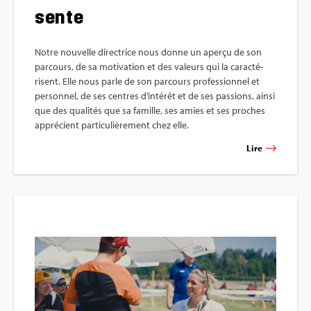
sente
Notre nou­velle direc­trice nous donne un aperçu de son
par­cours, de sa moti­va­tion et des valeurs qui la carac­té­
risent. Elle nous parle de son par­cours pro­fes­sion­nel et
per­son­nel, de ses centres d’in­té­rêt et de ses pas­sions, ainsi
que des qua­li­tés que sa famille, ses amies et ses proches
appré­cient par­ti­cu­liè­re­ment chez elle.
Lire