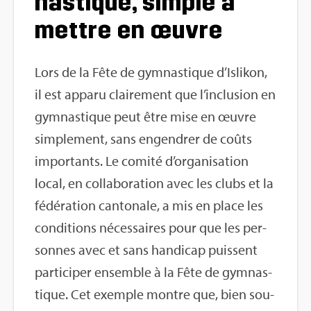
nas­tique, simple à
mettre en œuvre
Lors de la Fête de gym­nas­tique d’Is­li­kon,
il est apparu clai­re­ment que l’in­clu­sion en
gym­nas­tique peut être mise en œuvre
sim­ple­ment, sans engen­drer de coûts
impor­tants. Le comité d’or­ga­ni­sa­tion
local, en col­la­bo­ra­tion avec les clubs et la
fédé­ra­tion can­to­nale, a mis en place les
condi­tions néces­saires pour que les per­
sonnes avec et sans han­di­cap puissent
par­ti­ci­per ensemble à la Fête de gym­nas­
tique. Cet exemple montre que, bien sou­