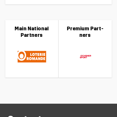
Main Natio­nal
Pre­mium Part­
Part­ners
ners