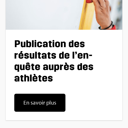
Publi­ca­tion des
résul­tats de l’en­
quête auprès des
ath­lètes
En savoir plus