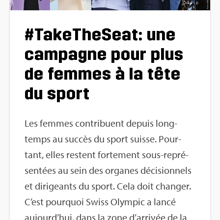
#Take­The­Seat: une
cam­pagne pour plus
de femmes à la tête
du sport
Les femmes contri­buent depuis long­
temps au suc­cès du sport suisse. Pour­
tant, elles res­tent for­te­ment sous-repré­
sen­tées au sein des organes déci­sion­nels
et diri­geants du sport. Cela doit chan­ger.
C’est pour­quoi Swiss Olym­pic a lancé
aujour­d’hui, dans la zone d’ar­ri­vée de la