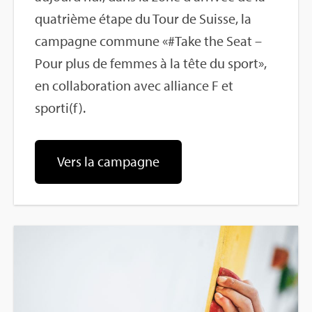
qua­trième étape du Tour de Suisse, la
cam­pagne com­mune «#Take the Seat –
Pour plus de femmes à la tête du sport»,
en col­la­bo­ra­tion avec alliance F et
sporti(f).
Vers la cam­pagne