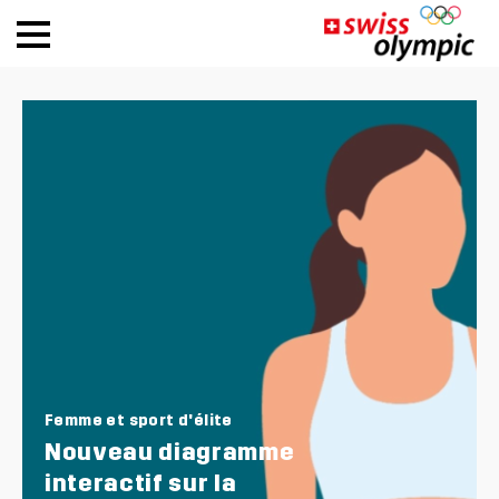
Fédé­ra­tions
Ath­lete Hub
À pro­pos de Swiss Olym­pic
News
Outils
Femme et sport d'élite
Nou­veau dia­gramme
DE
|
FR
inter­ac­tif sur la