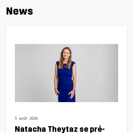
News
5
août
2026
Nata­cha They­taz se pré­