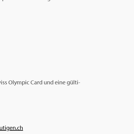
iss Olym­pic Card und eine gül­ti­
utigen.​ch