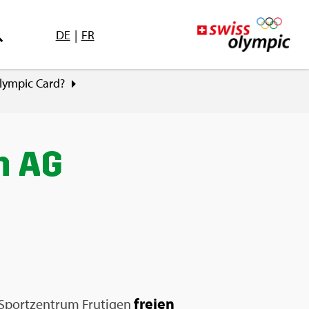
DE
|
FR
Olym­pic Card?
en AG
frei­en
Sport­zen­trum Fru­ti­gen