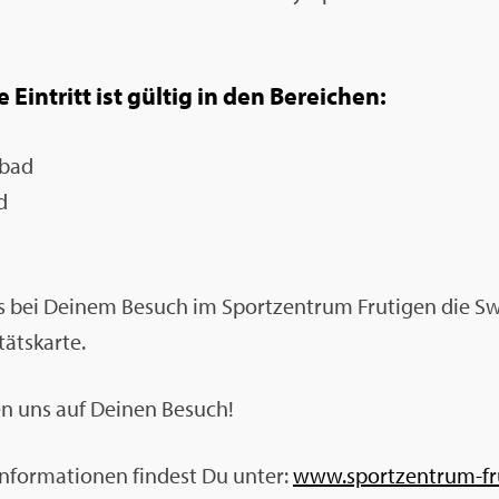
 Ein­tritt ist gül­tig in den Be­rei­chen:
­bad
d
 bei Dei­nem Be­such im Sport­zen­trum Fru­ti­gen die Sw
täts­kar­te.
en uns auf Dei­nen Be­such!
In­for­ma­tio­nen fin­dest Du unter:
www.​spo​rtze​ntru​m-​fr