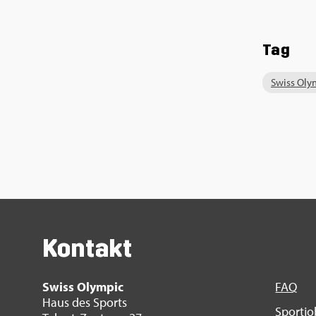
Tag
Swiss Olym
Kon­takt
Swiss Olym­pic
FAQ
Haus des Sports
Sport­j