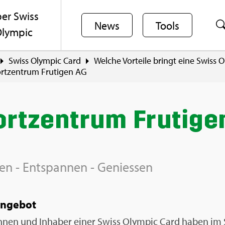
er Swiss
News
Tools
lym­pic
Swiss Olym­pic Card
Wel­che Vor­tei­le bringt eine Swiss 
rt­zen­trum Fru­ti­gen AG
rt­zen­trum Fru­ti­g
en - Ent­span­nen - Ge­nies­sen
n­ge­bot
rin­nen und In­ha­ber einer Swiss Olym­pic Card haben im 