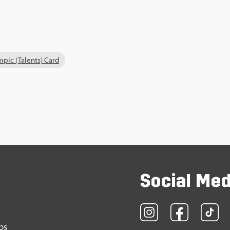
­pic (Ta­lents) Card
So­ci­al Me
obs