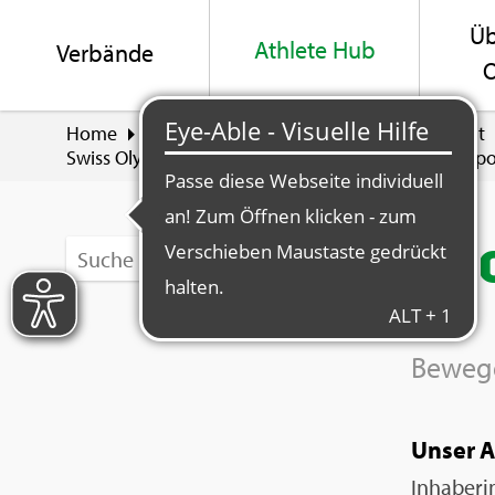
Üb
Ath­le­te Hub
Ver­bän­de
O
Home
Ath­le­te Hub
Leis­tung und Ge­sund­heit
Swiss Olym­pic Card (Elite und Trai­ner*in, etc.)
Spo
Spo
Be­we­g
Unser A
In­ha­be­