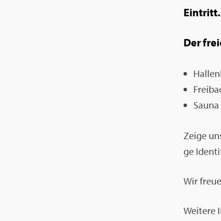
Ein­tritt.
Der freie
Hal­len
Frei­ba
Sauna
Zeige uns
ge Iden­ti­
Wir freu­
Wei­te­re 