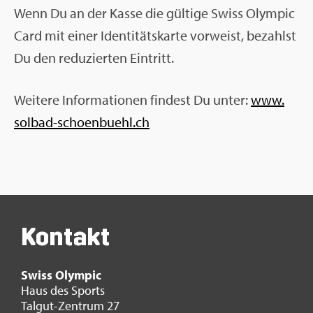
Wenn Du an der Kasse die gül­ti­ge Swiss Olym­pic
Card mit einer Iden­ti­täts­kar­te vor­weist, be­zahlst
Du den re­du­zier­ten Ein­tritt.
Wei­te­re In­for­ma­tio­nen fin­dest Du unter:
www.​
solbad-​schoenbuehl.​ch
Kon­takt
Swiss Olym­pic
Haus des Sports
Tal­gut-Zen­trum 27