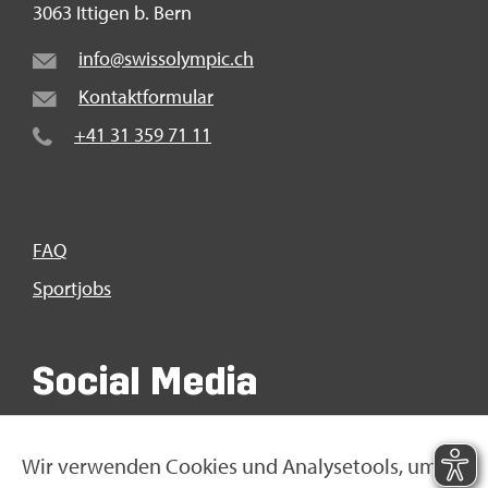
3063 It­ti­gen b. Bern
info@​swi​ssol​ympi​c.​ch
Kon­takt­for­mu­lar
+41 31 359 71 11
FAQ
Sport­jobs
So­ci­al Media
Wir ver­wen­den Coo­kies und Ana­ly­se­tools, um