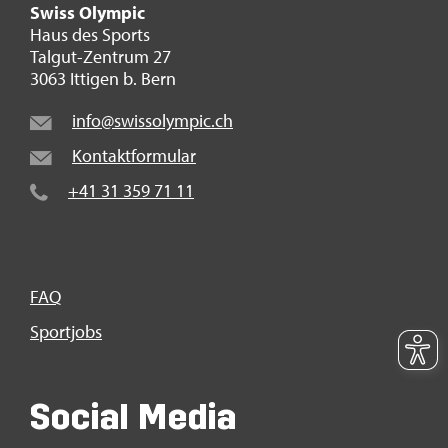
Swiss Olym­pic
Haus des Sports
Tal­gut-Zen­trum 27
3063 It­ti­gen b. Bern
info@​swi​ssol​ympi​c.​ch
Kon­takt­for­mu­lar
+41 31 359 71 11
FAQ
Sport­jobs
So­ci­al Media