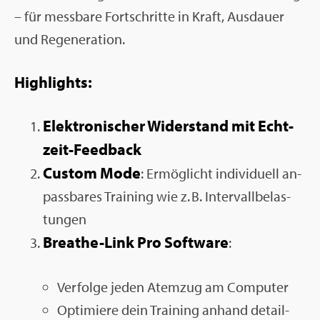
– für mess­ba­re Fort­schrit­te in Kraft, Aus­dau­er
und Re­ge­ne­ra­ti­on.
High­lights:
Elek­tro­ni­scher Wi­der­stand mit Echt­
zeit-Feed­back
Custom Mode
: Er­mög­licht in­di­vi­du­ell an­
pass­ba­res Trai­ning wie z. B. In­ter­vall­be­las­
tun­gen
Brea­the-Link Pro Soft­ware
:
Ver­fol­ge jeden Atem­zug am Com­pu­ter
Op­ti­mie­re dein Trai­ning an­hand de­tail­