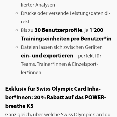
lier­ter Ana­ly­sen
Dru­cke oder ver­sen­de Leis­tungs­da­ten di­
rekt
30 Be­nut­zer­pro­fi­le
1'200
Bis zu
, je
Trai­nings­ein­hei­ten pro Be­nut­zer*in
Da­tei­en las­sen sich zwi­schen Ge­rä­ten
ein- und ex­por­tie­ren
– per­fekt für
Teams, Trai­ner*innen & Ein­zel­sport­
ler*innen
Ex­klu­siv für Swiss Olym­pic Card In­ha­
ber*innen: 20
% Ra­batt auf das POWER­
brea­the K5
Ganz gleich, über wel­che Swiss Olym­pic Card du