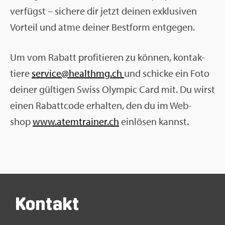
ver­fügst – si­che­re dir jetzt dei­nen ex­klu­si­ven
Vor­teil und atme dei­ner Best­form ent­ge­gen.
Um vom Ra­batt pro­fi­tie­ren zu kön­nen, kon­tak­
tie­re
ser­vice@​healthmg.​ch
und schi­cke ein Foto
dei­ner gül­ti­gen Swiss Olym­pic Card mit. Du wirst
einen Ra­batt­code er­hal­ten, den du im Web­
shop
www.​atemtrainer.​ch
ein­lö­sen kannst.
Kon­takt