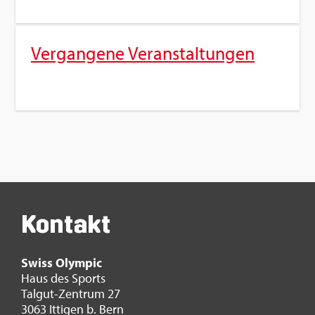
Ver­gan­ge­ne Ver­an­stal­tun­gen
Kon­takt
Swiss Olym­pic
Haus des Sports
Tal­gut-Zen­trum 27
3063 It­ti­gen b. Bern