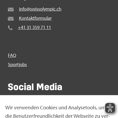
info@​swi​ssol​ympi​c.​ch
Kon­takt­for­mu­lar
+41 31 359 71 11
FAQ
Sport­jobs
So­ci­al Media
Wir ver­wen­den Coo­kies und Ana­ly­se­tools, um
die Be­nut­zer­freund­lich­keit der Web­sei­te zu ver­