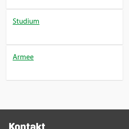
Stu­di­um
Armee
Kon­takt