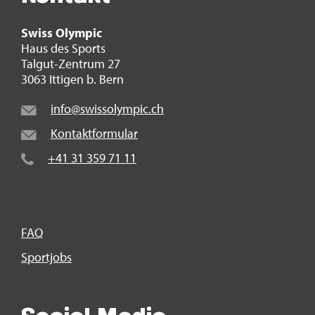
Swiss Olym­pic
Haus des Sports
Tal­gut-Zen­trum 27
3063 It­ti­gen b. Bern
info@​swi​ssol​ympi​c.​ch
Kon­takt­for­mu­lar
+41 31 359 71 11
FAQ
Sport­jobs