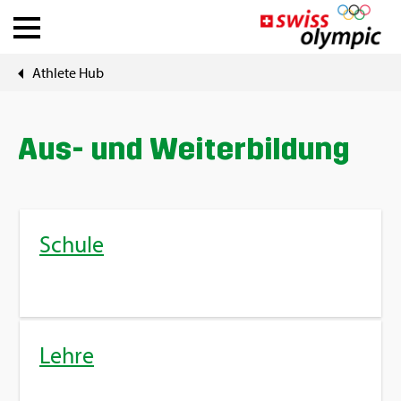
Ath­le­te Hub
Ver­bän­de
Ath­le­te Hub
Aus- und Wei­ter­bil­dung
Über Swiss Olym­pic
Schu­le
News
Tools
Lehre
DE
|
FR