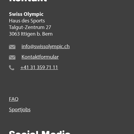
Swiss Olym­pic
Haus des Sports
Tal­gut-Zen­trum 27
3063 It­ti­gen b. Bern
info@​swi​ssol​ympi​c.​ch
Kon­takt­for­mu­lar
+41 31 359 71 11
FAQ
Sport­jobs