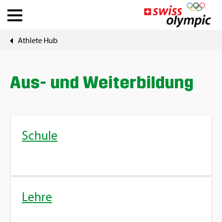
Ath­le­te Hub
Ver­bän­de
Ath­le­te Hub
Aus- und Wei­ter­bil­dung
Über Swiss Olym­pic
Schu­le
News
Tools
Lehre
DE
|
FR