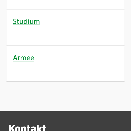
Stu­di­um
Armee
Kon­takt