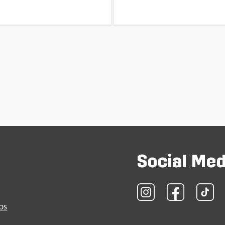
So­ci­al Me
obs