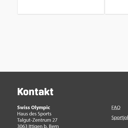
Kon­takt
Swiss Olym­pic
FAQ
Haus des Sports
Sport­j
Tal­gut-Zen­trum 27
3063 It­ti­gen b. Bern