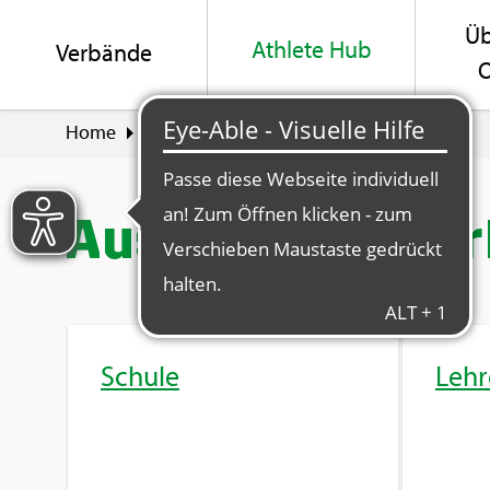
Üb
Ath­le­te Hub
Ver­bän­de
O
Home
Ath­le­te Hub
Aus- und Wei­ter­bil­dung
Aus- und Wei­ter­
Schu­le
Lehr