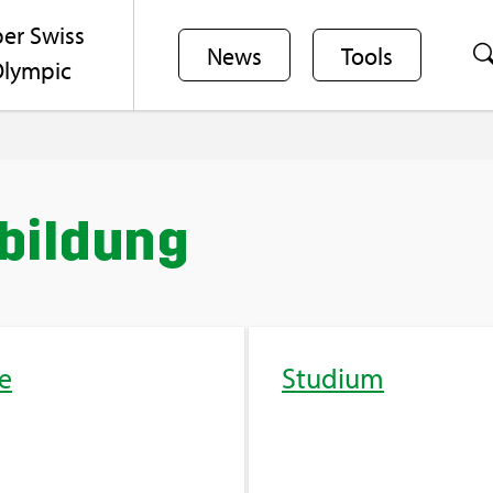
er Swiss
News
Tools
lym­pic
bil­dung
e
Stu­di­um