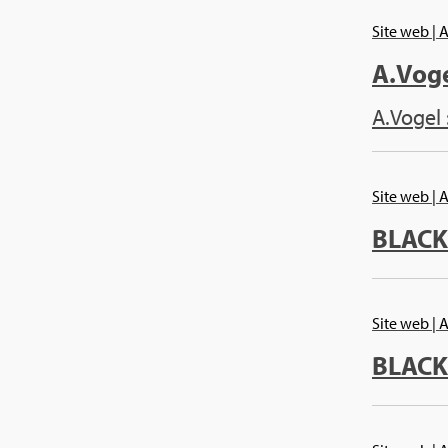
Site web
| 
A.​Vog
A.​Vogel 
Site web
| 
BLA­C
Site web
| 
BLA­C