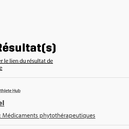
ésul­tat(s)
 le lien du résul­tat de
e
Ath­lete Hub
el
: Médi­ca­ments phy­to­thé­ra­peu­tiques