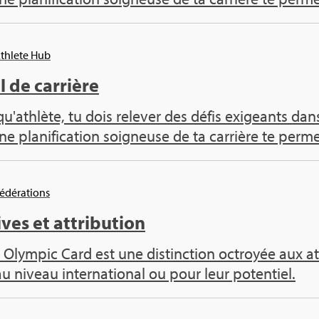
Ath­lete Hub
 de car­rière
qu'ath­lète, tu dois rele­ver des défis exi­geants 
ne pla­ni­fi­ca­tion soi­gneuse de ta car­rière te per­met
Fédé­ra­tions
ives et attri­bu­tion
 Olym­pic Card est une dis­tinc­tion octroyée aux ath
au niveau inter­na­tio­nal ou pour leur poten­tiel.