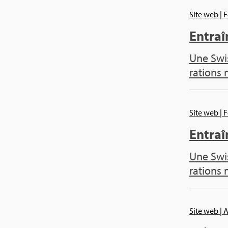
Site web
| 
Entraî­
Une Swis
ra­tions
Site web
| 
Entraî­
Une Swis
ra­tions
Site web
| 