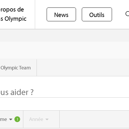
ro­pos de
News
Outils
s Olym­pic
 Olym­pic Team
ème
Année
1