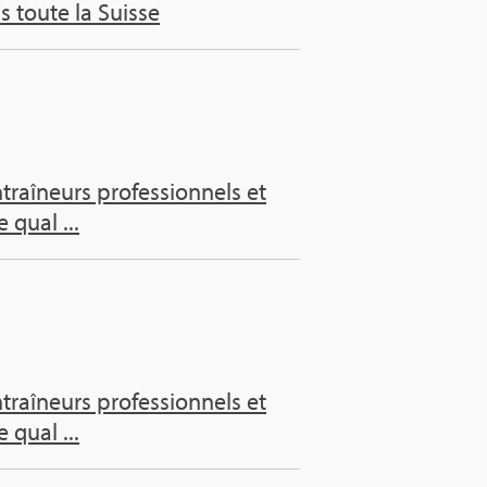
s toute la Suisse
aî­neurs pro­fes­sion­nels et
 qual ...
aî­neurs pro­fes­sion­nels et
 qual ...