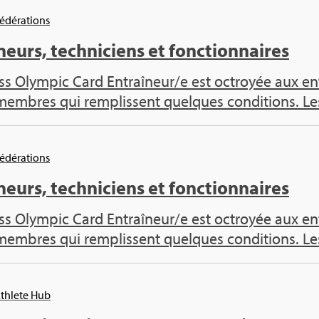
Fédé­ra­tions
neurs, tech­ni­ciens et fonc­tion­naires
s Olym­pic Card Entraî­neur/e est octroyée aux ent
 membres qui rem­plissent quelques condi­tions. Les
Fédé­ra­tions
neurs, tech­ni­ciens et fonc­tion­naires
s Olym­pic Card Entraî­neur/e est octroyée aux ent
 membres qui rem­plissent quelques condi­tions. Les
Ath­lete Hub