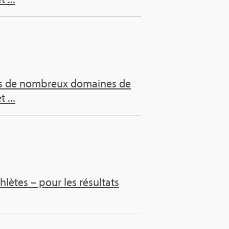
dans de nom­breux domaines de
 ...
­lètes – pour les résul­tats