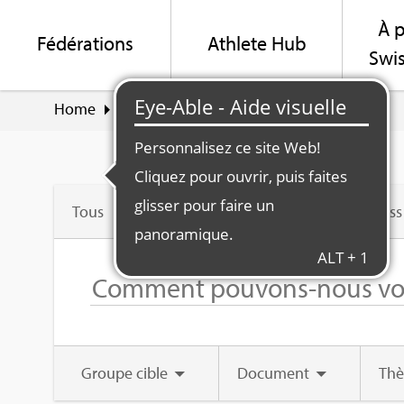
À p
Fédé­ra­tions
Ath­lete Hub
Swis
Home
Suche
Fédé­ra­tion Swiss Olym­pic
Tous
Swiss
Groupe cible
Docu­ment
Th