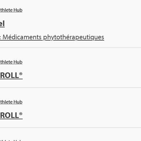
Ath­lete Hub
el
: Médi­ca­ments phy­to­thé­ra­peu­tiques
Ath­lete Hub
KROLL®
Ath­lete Hub
KROLL®