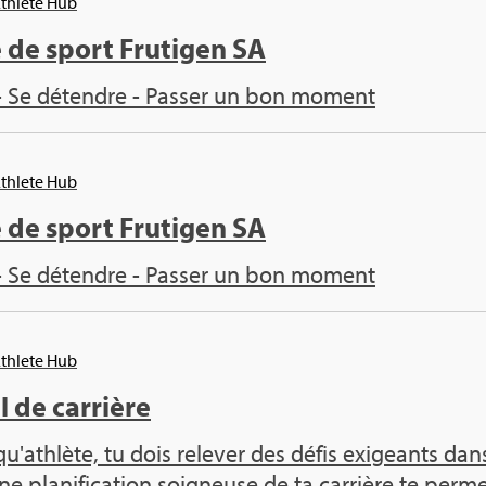
Ath­lete Hub
 de sport Fru­ti­gen SA
- Se détendre - Pas­ser un bon moment
Ath­lete Hub
 de sport Fru­ti­gen SA
- Se détendre - Pas­ser un bon moment
Ath­lete Hub
 de car­rière
qu'ath­lète, tu dois rele­ver des défis exi­geants 
ne pla­ni­fi­ca­tion soi­gneuse de ta car­rière te per­met