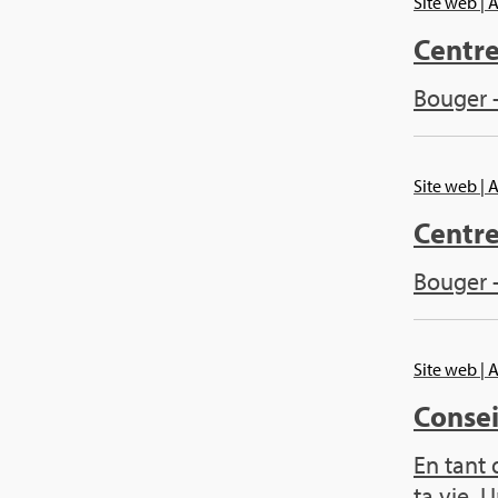
Site web
| 
Centre
Bou­ger 
Site web
| 
Centre
Bou­ger 
Site web
| 
Conseil
En tant 
ta vie. U