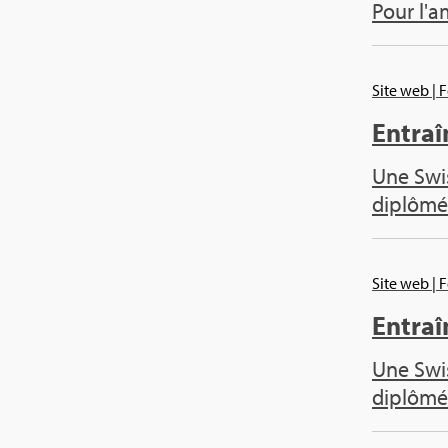
Pour l'a
Site web
| 
Entraî
Une Swis
diplô­mé
Site web
| 
Entraî
Une Swis
diplô­mé