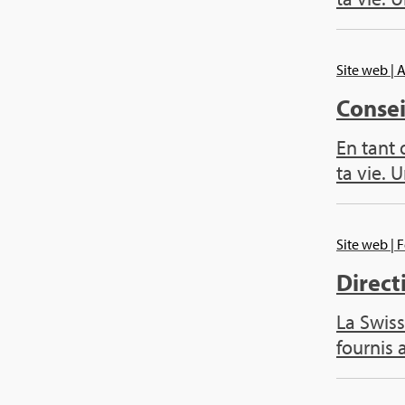
Site web
| 
Conseil
En tant 
ta vie. U
Site web
| 
Direc­t
La Swiss
four­nis 