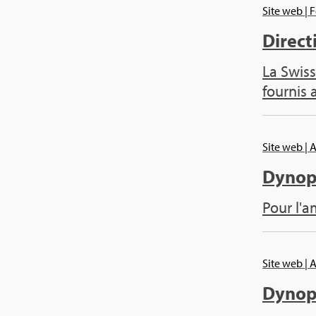
Site web
| 
Direc­t
La Swiss
four­nis 
Site web
| 
Dynop­
Pour l'a
Site web
| 
Dynop­