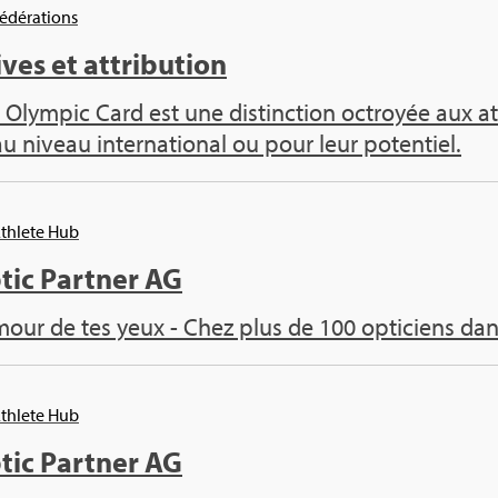
Fédé­ra­tions
ives et attri­bu­tion
 Olym­pic Card est une dis­tinc­tion octroyée aux ath
au niveau inter­na­tio­nal ou pour leur poten­tiel.
Ath­lete Hub
tic Part­ner AG
mour de tes yeux - Chez plus de 100 opti­ciens dan
Ath­lete Hub
tic Part­ner AG