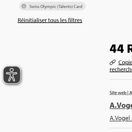
Swiss Olym­pic (Talents) Card
Réini­tia­li­ser tous les filtres
44 R
Copier
recherch
Site web
| 
A.​Vog
A.​Vogel 