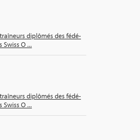
raî­neurs diplô­més des fédé­
 Swiss O ...
raî­neurs diplô­més des fédé­
 Swiss O ...