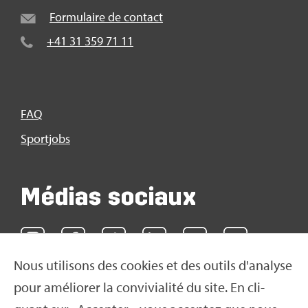
For­mu­laire de contact
+41 31 359 71 11
FAQ
Sport­jobs
Médias sociaux
Nous uti­li­sons des cookies et des outils d'ana­lyse
pour amé­lio­rer la convi­via­lité du site. En cli­