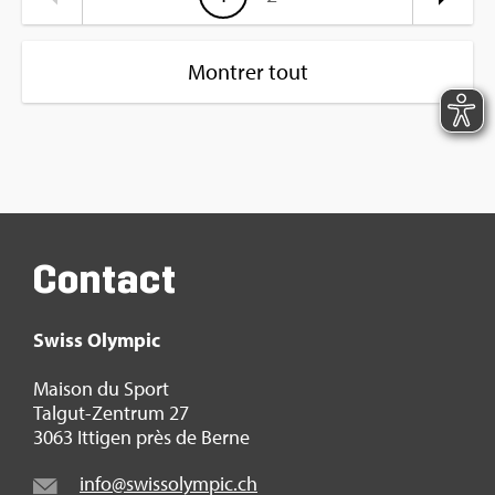
Montrer tout
Contact
Swiss Olym­pic
Mai­son du Sport
Tal­gut-Zen­trum 27
3063 Itti­gen près de Berne
info@​swi​ssol​ympi​c.​ch