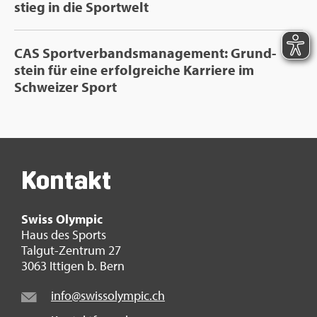
stieg in die Sport­welt
CAS Sport­ver­bands­ma­nage­ment: Grund­
stein für eine er­folg­rei­che Kar­rie­re im
Schwei­zer Sport
Kon­takt
Swiss Olym­pic
Haus des Sports
Tal­gut-Zen­trum 27
3063 It­ti­gen b. Bern
info@​swi​ssol​ympi​c.​ch