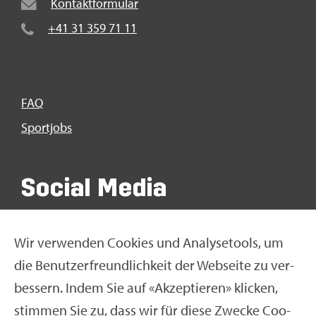
Kon­takt­for­mu­lar
+41 31 359 71 11
FAQ
Sport­jobs
So­ci­al Media
Wir ver­wen­den Coo­kies und Ana­ly­se­tools, um
die Be­nut­zer­freund­lich­keit der Web­sei­te zu ver­
bes­sern. Indem Sie auf «Ak­zep­tie­ren» kli­cken,
stim­men Sie zu, dass wir für diese Zwe­cke Coo­