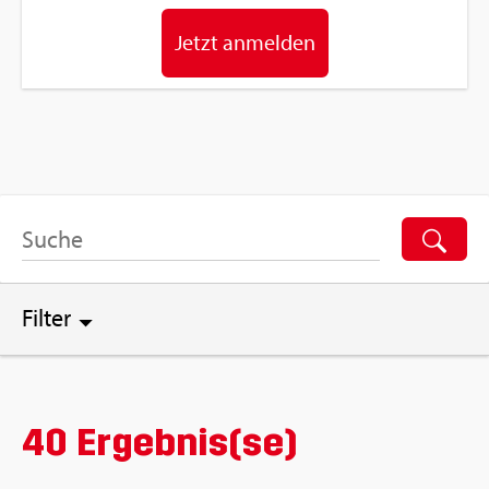
Jetzt an­mel­den
Fil­ter
40 Ergebnis(se)