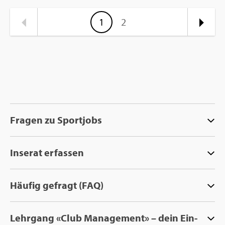
1
2
Fra­gen zu Sport­jobs
In­se­rat er­fas­sen
Häu­fig ge­fragt (FAQ)
Lehr­gang «Club Ma­nage­ment» – dein Ein­