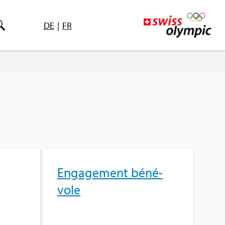
DE
|
FR
Enga­ge­ment béné­
vole