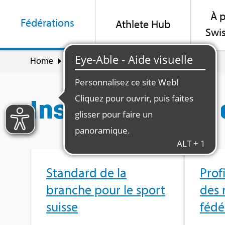
À p
Fédé­ra­tions
Ath­lete Hub
Swis
Home
Fédé­ra­tions
Ins­tru­ments de conduite
Ins­tru­ments de
Stan­dard de la
Pro­f
branche pour le sport
des 
suisse
fédé­