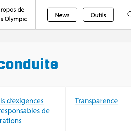
ro­pos de
News
Outils
s Olym­pic
 conduite
ils d’exi­gences
Trans­pa­rence
res­pon­sables de
ra­tions