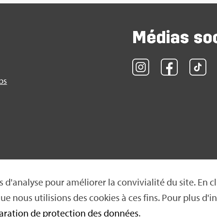
Médias so
obs
 d'ana­lyse pour amé­lio­rer la convi­via­lité du site. En cl
e nous uti­li­sions des cookies à ces fins. Pour plus d'in­
on de pro­tec­tion des don­nées
|
Condi­tions d'uti­li­sa­tion
|
Neti­
a­ra­tion de pro­tec­tion des don­nées
.