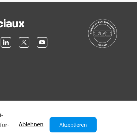
ciaux
i­
Ableh­nen
for­
Akzeptieren
quette