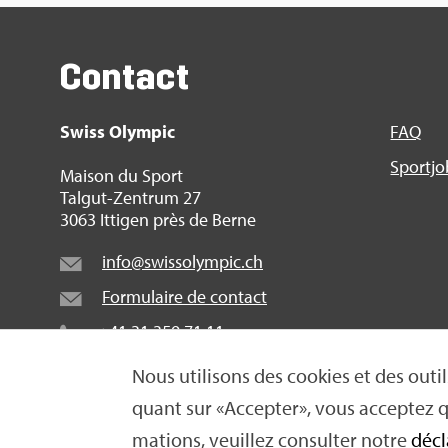
Contact
Swiss Olym­pic
FAQ
Sport­j
Mai­son du Sport
Tal­gut-Zen­trum 27
3063 Itti­gen près de Berne
info@​swi​ssol​ympi​c.​ch
For­mu­laire de contact
+41 31 359 71 11
Nous uti­li­sons des cookies et des outils
quant sur «Accep­ter», vous accep­tez qu
© 2016 Swiss Olym­pic 2026
|
Impres­sum
|
Décla­ra­ti
ma­tions, veuillez consul­ter notre
décl