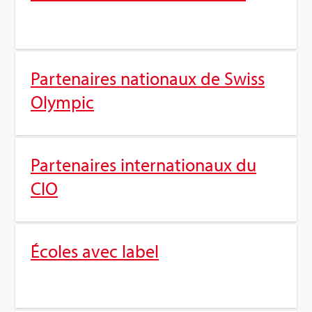
Par­te­naires natio­naux de Swiss
Olym­pic
Par­te­naires inter­na­tio­naux du
CIO
Écoles avec label