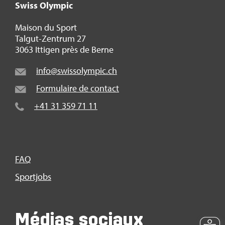
Swiss Olym­pic
Mai­son du Sport
Tal­gut-Zen­trum 27
3063 Itti­gen près de Berne
info@​swi​ssol​ympi​c.​ch
For­mu­laire de contact
+41 31 359 71 11
FAQ
Sport­jobs
Médias sociaux