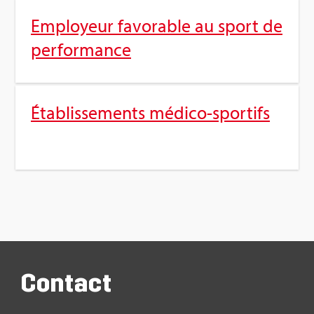
Employeur favo­rable au sport de
per­for­mance
Éta­blis­se­ments médico-spor­tifs
Contact