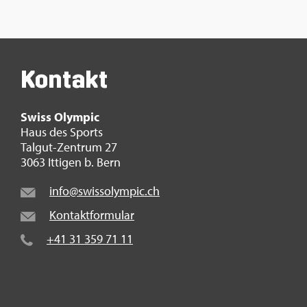
Kon­takt
Swiss Olym­pic
Haus des Sports
Tal­gut-Zen­trum 27
3063 It­ti­gen b. Bern
info@​swi​ssol​ympi​c.​ch
Kon­takt­for­mu­lar
+41 31 359 71 11