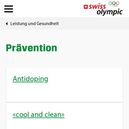
Leis­tung und Ge­sund­heit
Ver­bän­de
Ath­le­te Hub
Prä­ven­ti­on
Über Swiss Olym­pic
An­ti­do­ping
News
Tools
«cool and clean»
DE
|
FR