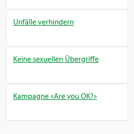
Un­fäl­le ver­hin­dern
Keine se­xu­el­len Über­grif­fe
Kam­pa­gne «Are you OK?»