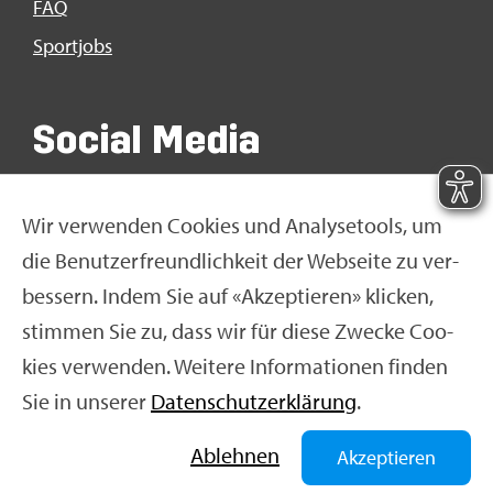
FAQ
Sport­jobs
So­ci­al Media
Wir ver­wen­den Coo­kies und Ana­ly­se­tools, um
die Be­nut­zer­freund­lich­keit der Web­sei­te zu ver­
bes­sern. Indem Sie auf «Ak­zep­tie­ren» kli­cken,
stim­men Sie zu, dass wir für diese Zwe­cke Coo­
kies ver­wen­den. Wei­te­re In­for­ma­tio­nen fin­den
Sie in un­se­rer
Da­ten­schut­z­er­klä­rung
.
© Swiss Olym­pic 2026
|
Im­pres­sum
|
Da­ten­schut­z­er­
klä­rung
|
Nut­zungs­be­din­gun­gen
|
Ne­ti­quet­te
Ab­leh­nen
Akzeptieren